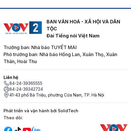
BAN VĂN HOÁ - XÃ HỘI VÀ DÂN
TỘC
Đài Tiếng nói Việt Nam
Trưởng ban: Nhà báo TUYẾT MAI
Phó trưởng ban: Nhà báo Hồng Lan, Xuân Thọ, Xuân
Thân, Hoài Thu
Liên hệ
84-24-39365555
84-24-39342724
41-43 phố Bà Triệu, phường Cửa Nam, TP. Hà Nội
Phát triển và vận hành bởi SolidTech
Mạng xã hội
Theo dõi: