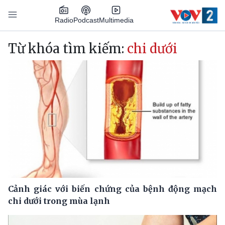
Nhảy đến nội dung
Podcast
Radio
Multimedia
Main navigation
Từ khóa tìm kiếm:
chi dưới
Cảnh giác với biến chứng của bệnh động mạch
chi dưới trong mùa lạnh