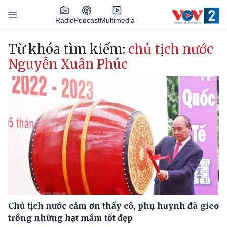
Nhảy đến nội dung
Podcast
Radio
Multimedia
Main navigation
Từ khóa tìm kiếm:
chủ tịch nước
Nguyễn Xuân Phúc
Chủ tịch nước cảm ơn thầy cô, phụ huynh đã gieo
trồng những hạt mầm tốt đẹp