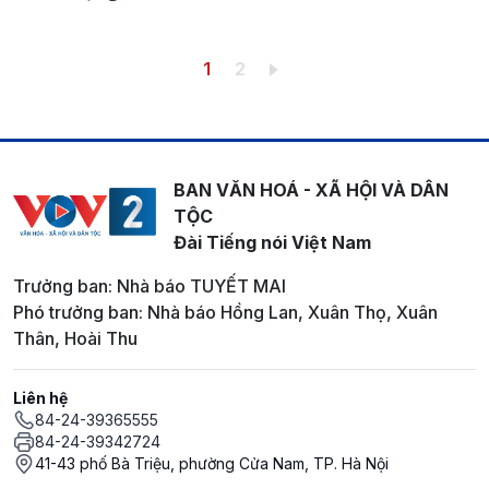
Pagination
Trang hiện thời
Trang
1
2
BAN VĂN HOÁ - XÃ HỘI VÀ DÂN
TỘC
Đài Tiếng nói Việt Nam
Trưởng ban: Nhà báo TUYẾT MAI
Phó trưởng ban: Nhà báo Hồng Lan, Xuân Thọ, Xuân
Thân, Hoài Thu
Liên hệ
84-24-39365555
84-24-39342724
41-43 phố Bà Triệu, phường Cửa Nam, TP. Hà Nội