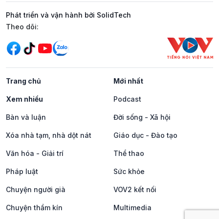
Phát triển và vận hành bởi SolidTech
Mạng xã hội
Theo dõi:
Trang chủ
Mới nhất
Xem nhiều
Podcast
Bàn và luận
Đời sống - Xã hội
Xóa nhà tạm, nhà dột nát
Giáo dục - Đào tạo
Văn hóa - Giải trí
Thể thao
Pháp luật
Sức khỏe
Chuyện người già
VOV2 kết nối
Chuyện thầm kín
Multimedia