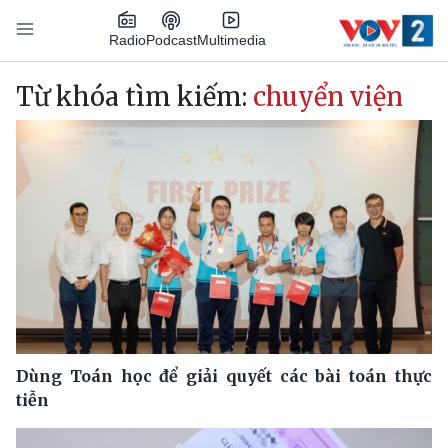
Nhảy đến nội dung
Podcast
Radio
Multimedia
Main navigation
Từ khóa tìm kiếm:
chuyển viện
Dùng Toán học để giải quyết các bài toán thực
tiễn