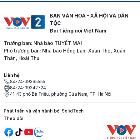
BAN VĂN HOÁ - XÃ HỘI VÀ DÂN
TỘC
Đài Tiếng nói Việt Nam
Trưởng ban: Nhà báo TUYẾT MAI
Phó trưởng ban: Nhà báo Hồng Lan, Xuân Thọ, Xuân
Thân, Hoài Thu
Liên hệ
84-24-39365555
84-24-39342724
41-43 phố Bà Triệu, phường Cửa Nam, TP. Hà Nội
Phát triển và vận hành bởi SolidTech
Mạng xã hội
Theo dõi: