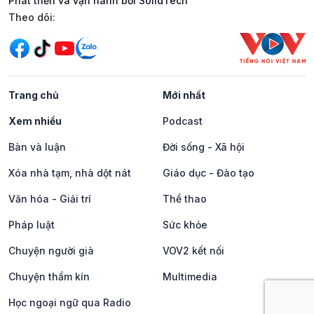
Phát triển và vận hành bởi SolidTech
Mạng xã hội
Theo dõi:
Trang chủ
Mới nhất
Xem nhiều
Podcast
Bàn và luận
Đời sống - Xã hội
Xóa nhà tạm, nhà dột nát
Giáo dục - Đào tạo
Văn hóa - Giải trí
Thể thao
Pháp luật
Sức khỏe
Chuyện người già
VOV2 kết nối
Chuyện thầm kín
Multimedia
Học ngoại ngữ qua Radio