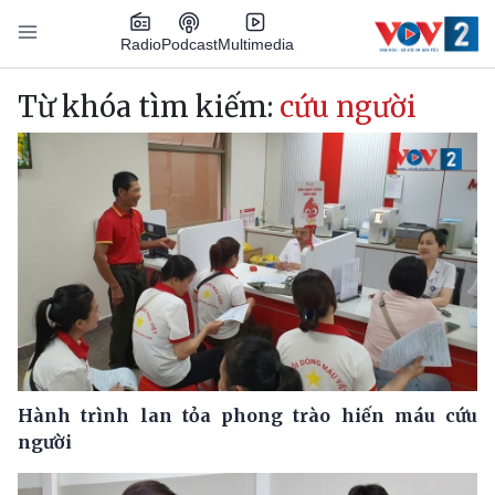
Nhảy đến nội dung
Podcast
Radio
Multimedia
Main navigation
Từ khóa tìm kiếm:
cứu người
Hành trình lan tỏa phong trào hiến máu cứu
người