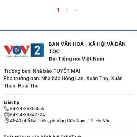
Pagination
Trang hiện thời
Trang
1
2
BAN VĂN HOÁ - XÃ HỘI VÀ DÂN
TỘC
Đài Tiếng nói Việt Nam
Trưởng ban: Nhà báo TUYẾT MAI
Phó trưởng ban: Nhà báo Hồng Lan, Xuân Thọ, Xuân
Thân, Hoài Thu
Liên hệ
84-24-39365555
84-24-39342724
41-43 phố Bà Triệu, phường Cửa Nam, TP. Hà Nội