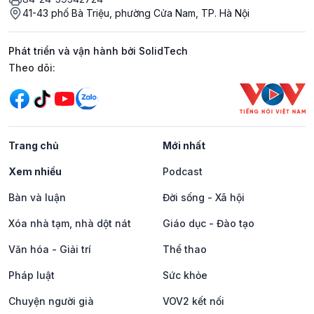
41-43 phố Bà Triệu, phường Cửa Nam, TP. Hà Nội
Phát triển và vận hành bởi SolidTech
Mạng xã hội
Theo dõi:
Trang chủ
Mới nhất
Xem nhiều
Podcast
Bàn và luận
Đời sống - Xã hội
Xóa nhà tạm, nhà dột nát
Giáo dục - Đào tạo
Văn hóa - Giải trí
Thể thao
Pháp luật
Sức khỏe
Chuyện người già
VOV2 kết nối