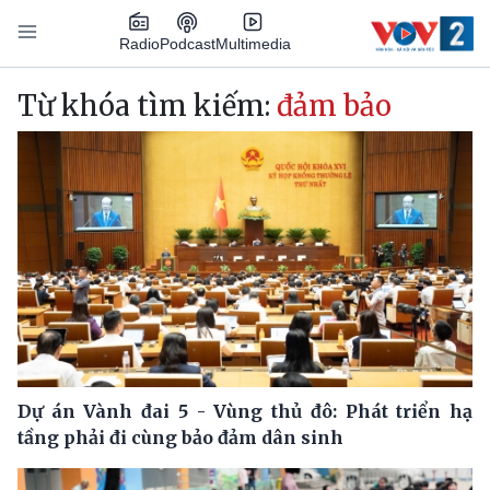
Nhảy đến nội dung
Podcast
Radio
Multimedia
Main navigation
Từ khóa tìm kiếm:
đảm bảo ​
Dự án Vành đai 5 - Vùng thủ đô: Phát triển hạ
tầng phải đi cùng bảo đảm dân sinh