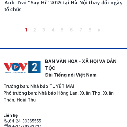
Anh Trai “Say Hi” 2025 tại Hà Nội thay đổi ngày
tổ chức
Pagination
Trang hiện thời
Trang
Trang
Trang
Trang
Trang
Trang
Trang
1
2
3
4
5
6
7
8
BAN VĂN HOÁ - XÃ HỘI VÀ DÂN
TỘC
Đài Tiếng nói Việt Nam
Trưởng ban: Nhà báo TUYẾT MAI
Phó trưởng ban: Nhà báo Hồng Lan, Xuân Thọ, Xuân
Thân, Hoài Thu
Liên hệ
84-24-39365555
84-24-39342724