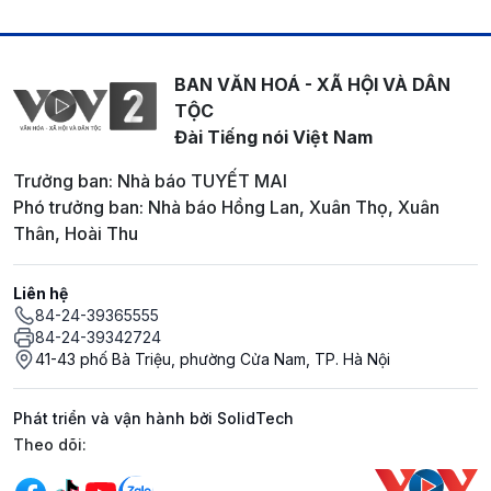
BAN VĂN HOÁ - XÃ HỘI VÀ DÂN
TỘC
Đài Tiếng nói Việt Nam
Trưởng ban: Nhà báo TUYẾT MAI
Phó trưởng ban: Nhà báo Hồng Lan, Xuân Thọ, Xuân
Thân, Hoài Thu
Liên hệ
84-24-39365555
84-24-39342724
41-43 phố Bà Triệu, phường Cửa Nam, TP. Hà Nội
Phát triển và vận hành bởi SolidTech
Mạng xã hội
Theo dõi: