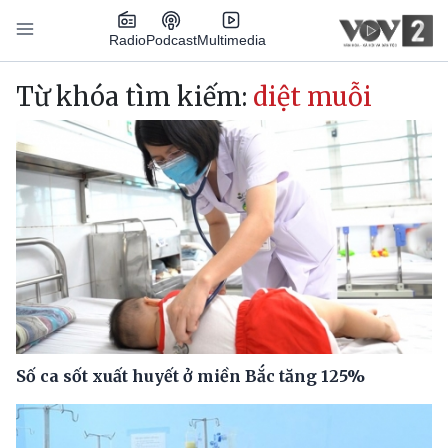
Nhảy đến nội dung
Podcast
Radio
Multimedia
Main navigation
Từ khóa tìm kiếm:
diệt muỗi
Số ca sốt xuất huyết ở miền Bắc tăng 125%