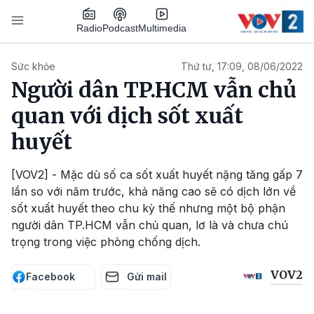
Nhảy đến nội dung
Podcast
Radio
Multimedia
Main navigation
Sức khỏe
Thứ tư, 17:09, 08/06/2022
Người dân TP.HCM vẫn chủ
quan với dịch sốt xuất
huyết
[VOV2] - Mặc dù số ca sốt xuất huyết nặng tăng gấp 7
lần so với năm trước, khả năng cao sẽ có dịch lớn về
sốt xuất huyết theo chu kỳ thế nhưng một bộ phận
người dân TP.HCM vẫn chủ quan, lơ là và chưa chú
trọng trong việc phòng chống dịch.
VOV2
Facebook
Gửi mail