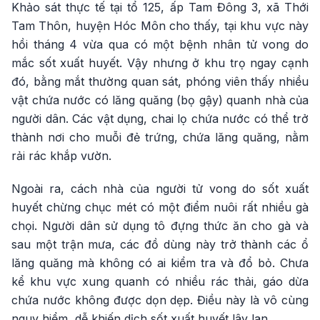
Khảo sát thực tế tại tổ 125, ấp Tam Đông 3, xã Thới
Tam Thôn, huyện Hóc Môn cho thấy, tại khu vực này
hồi tháng 4 vừa qua có một bệnh nhân tử vong do
mắc sốt xuất huyết. Vậy nhưng ở khu trọ ngay cạnh
đó, bằng mắt thường quan sát, phóng viên thấy nhiều
vật chứa nước có lăng quăng (bọ gậy) quanh nhà của
người dân. Các vật dụng, chai lọ chứa nước có thể trở
thành nơi cho muỗi đẻ trứng, chứa lăng quăng, nằm
rải rác khắp vườn.
Ngoài ra, cách nhà của người tử vong do sốt xuất
huyết chừng chục mét có một điểm nuôi rất nhiều gà
chọi. Người dân sử dụng tô đựng thức ăn cho gà và
sau một trận mưa, các đồ dùng này trở thành các ổ
lăng quăng mà không có ai kiểm tra và đổ bỏ. Chưa
kể khu vực xung quanh có nhiều rác thải, gáo dừa
chứa nước không được dọn dẹp. Điều này là vô cùng
nguy hiểm, dễ khiến dịch sốt xuất huyết lây lan.