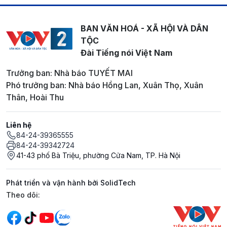
BAN VĂN HOÁ - XÃ HỘI VÀ DÂN
TỘC
Đài Tiếng nói Việt Nam
Trưởng ban: Nhà báo TUYẾT MAI
Phó trưởng ban: Nhà báo Hồng Lan, Xuân Thọ, Xuân
Thân, Hoài Thu
Liên hệ
84-24-39365555
84-24-39342724
41-43 phố Bà Triệu, phường Cửa Nam, TP. Hà Nội
Phát triển và vận hành bởi SolidTech
Mạng xã hội
Theo dõi: