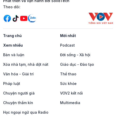
Phát triển và vận hành bởi SolidTech
Mạng xã hội
Theo dõi:
Trang chủ
Mới nhất
Xem nhiều
Podcast
Bàn và luận
Đời sống - Xã hội
Xóa nhà tạm, nhà dột nát
Giáo dục - Đào tạo
Văn hóa - Giải trí
Thể thao
Pháp luật
Sức khỏe
Chuyện người già
VOV2 kết nối
Chuyện thầm kín
Multimedia
Học ngoại ngữ qua Radio