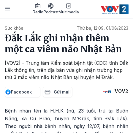
Nhảy đến nội dung
Podcast
Radio
Multimedia
Main navigation
Sức khỏe
Thứ ba, 12:09, 01/08/2023
Đắk Lắk ghi nhận thêm
một ca viêm não Nhật Bản
[VOV2] - Trung tâm Kiểm soát bệnh tật (CDC) tỉnh Đắk
Lắk thông tin, trên địa bàn vừa ghi nhận trường hợp
thứ 3 mắc viêm não Nhật Bản tại huyện M’Đrắk.
VOV2
Facebook
Gửi mail
Bệnh nhân tên là H.H.K (nữ, 23 tuổi, trú tại Buôn
Năng, xã Cư Prao, huyện M'Đrắk, tỉnh Đắk Lắk).
Theo người nhà bệnh nhân, ngày 12/07, bệnh nhân