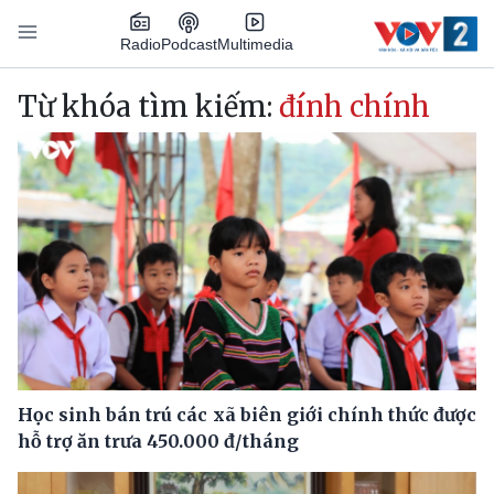
Nhảy đến nội dung
Podcast
Radio
Multimedia
Main navigation
Từ khóa tìm kiếm:
đính chính
Học sinh bán trú các xã biên giới chính thức được
hỗ trợ ăn trưa 450.000 đ/tháng