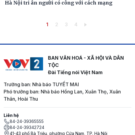
Hà Nội tri ân người có công với cách mạng
Pagination
Trang hiện thời
Trang
Trang
Trang
1
2
3
4
BAN VĂN HOÁ - XÃ HỘI VÀ DÂN
TỘC
Đài Tiếng nói Việt Nam
Trưởng ban: Nhà báo TUYẾT MAI
Phó trưởng ban: Nhà báo Hồng Lan, Xuân Thọ, Xuân
Thân, Hoài Thu
Liên hệ
84-24-39365555
84-24-39342724
41-43 phố Bà Triệu, phường Cửa Nam, TP. Hà Nội