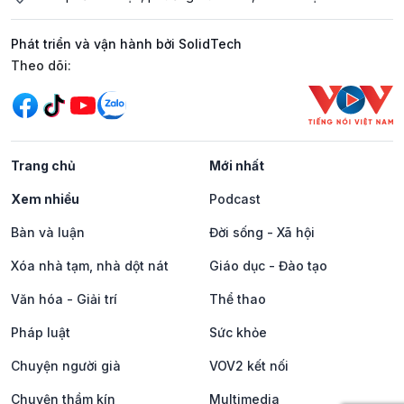
Phát triển và vận hành bởi SolidTech
Mạng xã hội
Theo dõi:
Trang chủ
Mới nhất
Xem nhiều
Podcast
Bàn và luận
Đời sống - Xã hội
Xóa nhà tạm, nhà dột nát
Giáo dục - Đào tạo
Văn hóa - Giải trí
Thể thao
Pháp luật
Sức khỏe
Chuyện người già
VOV2 kết nối
Chuyện thầm kín
Multimedia