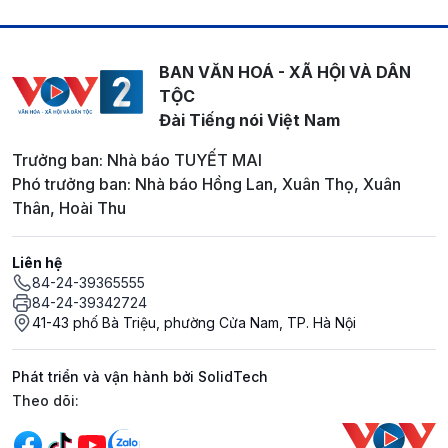
BAN VĂN HOÁ - XÃ HỘI VÀ DÂN
TỘC
Đài Tiếng nói Việt Nam
Trưởng ban: Nhà báo TUYẾT MAI
Phó trưởng ban: Nhà báo Hồng Lan, Xuân Thọ, Xuân
Thân, Hoài Thu
Liên hệ
84-24-39365555
84-24-39342724
41-43 phố Bà Triệu, phường Cửa Nam, TP. Hà Nội
Phát triển và vận hành bởi SolidTech
Mạng xã hội
Theo dõi: