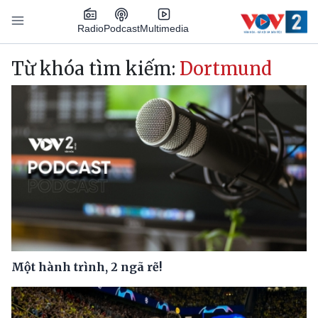
Nhảy đến nội dung
Podcast
Radio
Multimedia
Main navigation
Từ khóa tìm kiếm:
Dortmund
Một hành trình, 2 ngã rẽ!