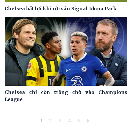
Chelsea bất lợi khi rời sân Signal Iduna Park
Chelsea chỉ còn trông chờ vào Champions
League
Pagination
Trang hiện thời
Trang
Trang
Trang
Trang
1
2
3
4
5