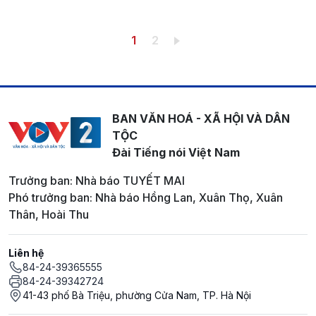
Pagination
Trang hiện thời
Trang
1
2
BAN VĂN HOÁ - XÃ HỘI VÀ DÂN
TỘC
Đài Tiếng nói Việt Nam
Trưởng ban: Nhà báo TUYẾT MAI
Phó trưởng ban: Nhà báo Hồng Lan, Xuân Thọ, Xuân
Thân, Hoài Thu
Liên hệ
84-24-39365555
84-24-39342724
41-43 phố Bà Triệu, phường Cửa Nam, TP. Hà Nội