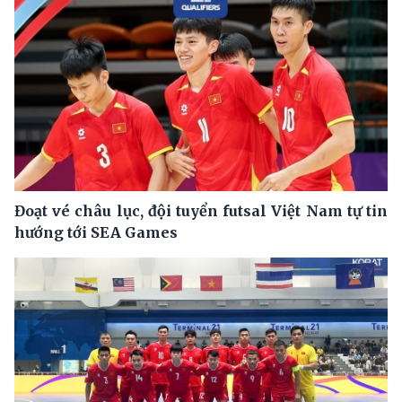
Đoạt vé châu lục, đội tuyển futsal Việt Nam tự tin
hướng tới SEA Games