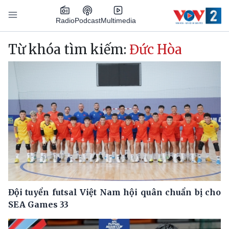
Nhảy đến nội dung
Podcast
Radio
Multimedia
Main navigation
Từ khóa tìm kiếm:
Đức Hòa
Đội tuyển futsal Việt Nam hội quân chuẩn bị cho
SEA Games 33