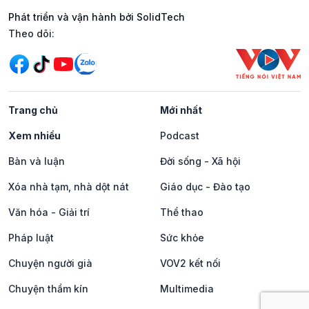
Phát triển và vận hành bởi SolidTech
Mạng xã hội
Theo dõi:
Trang chủ
Mới nhất
Xem nhiều
Podcast
Bàn và luận
Đời sống - Xã hội
Xóa nhà tạm, nhà dột nát
Giáo dục - Đào tạo
Văn hóa - Giải trí
Thể thao
Pháp luật
Sức khỏe
Chuyện người già
VOV2 kết nối
Chuyện thầm kín
Multimedia