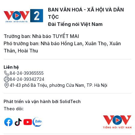
BAN VĂN HOÁ - XÃ HỘI VÀ DÂN
TỘC
Đài Tiếng nói Việt Nam
Trưởng ban: Nhà báo TUYẾT MAI
Phó trưởng ban: Nhà báo Hồng Lan, Xuân Thọ, Xuân
Thân, Hoài Thu
Liên hệ
84-24-39365555
84-24-39342724
41-43 phố Bà Triệu, phường Cửa Nam, TP. Hà Nội
Phát triển và vận hành bởi SolidTech
Mạng xã hội
Theo dõi: