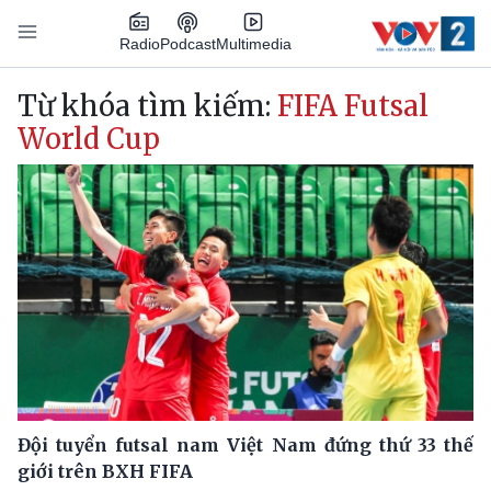
Nhảy đến nội dung
Podcast
Radio
Multimedia
Main navigation
Từ khóa tìm kiếm:
FIFA Futsal
World Cup
Đội tuyển futsal nam Việt Nam đứng thứ 33 thế
giới trên BXH FIFA