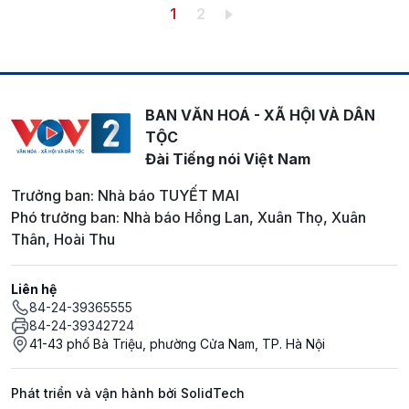
Pagination
Trang hiện thời
Trang
1
2
BAN VĂN HOÁ - XÃ HỘI VÀ DÂN
TỘC
Đài Tiếng nói Việt Nam
Trưởng ban: Nhà báo TUYẾT MAI
Phó trưởng ban: Nhà báo Hồng Lan, Xuân Thọ, Xuân
Thân, Hoài Thu
Liên hệ
84-24-39365555
84-24-39342724
41-43 phố Bà Triệu, phường Cửa Nam, TP. Hà Nội
Phát triển và vận hành bởi SolidTech