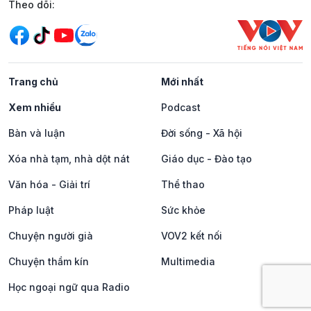
Mạng xã hội
Theo dõi:
Trang chủ
Mới nhất
Xem nhiều
Podcast
Bàn và luận
Đời sống - Xã hội
Xóa nhà tạm, nhà dột nát
Giáo dục - Đào tạo
Văn hóa - Giải trí
Thể thao
Pháp luật
Sức khỏe
Chuyện người già
VOV2 kết nối
Chuyện thầm kín
Multimedia
Học ngoại ngữ qua Radio