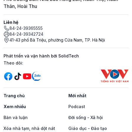
Thân, Hoài Thu
Liên hệ
84-24-39365555
84-24-39342724
41-43 phố Bà Triệu, phường Cửa Nam, TP. Hà Nội
Phát triển và vận hành bởi SolidTech
Mạng xã hội
Theo dõi:
Trang chủ
Mới nhất
Xem nhiều
Podcast
Bàn và luận
Đời sống - Xã hội
Xóa nhà tạm, nhà dột nát
Giáo dục - Đào tạo