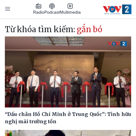
Nhảy đến nội dung
Podcast
Radio
Multimedia
Main navigation
Từ khóa tìm kiếm:
gắn bó
“Dấu chân Hồ Chí Minh ở Trung Quốc”: Tình hữu
nghị mãi trường tồn