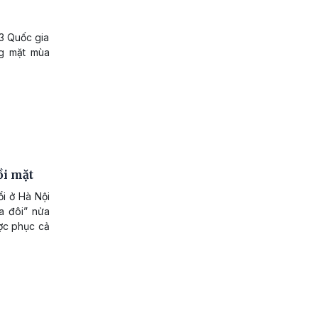
3 Quốc gia
ng mặt mùa
ồi mặt
i ở Hà Nội
a đôi” nửa
ược phục cả