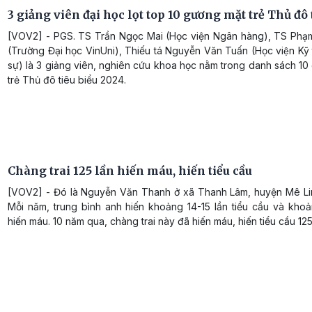
3 giảng viên đại học lọt top 10 gương mặt trẻ Thủ đô 
[VOV2] - PGS. TS Trần Ngọc Mai (Học viện Ngân hàng), TS Phạ
(Trường Đại học VinUni), Thiếu tá Nguyễn Văn Tuấn (Học viện Kỹ 
sự) là 3 giảng viên, nghiên cứu khoa học nằm trong danh sách 1
trẻ Thủ đô tiêu biểu 2024.
Chàng trai 125 lần hiến máu, hiến tiểu cầu
[VOV2] - Đó là Nguyễn Văn Thanh ở xã Thanh Lâm, huyện Mê Lin
Mỗi năm, trung bình anh hiến khoảng 14-15 lần tiểu cầu và khoả
hiến máu. 10 năm qua, chàng trai này đã hiến máu, hiến tiểu cầu 125