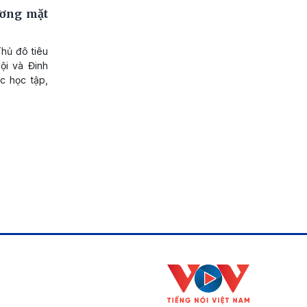
ương mặt
hủ đô tiêu
ội và Đinh
c học tập,