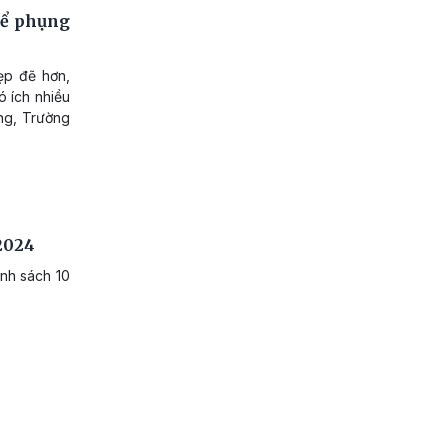
để phụng
ẹp đẽ hơn,
ó ích nhiều
ng, Trường
 2024
nh sách 10