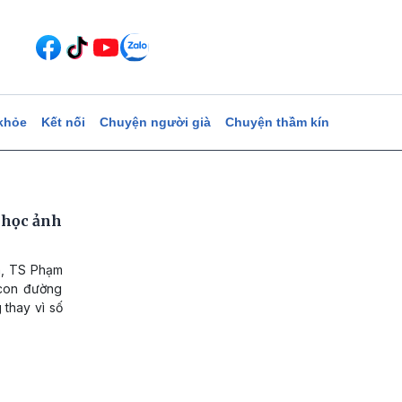
khỏe
Kết nối
Chuyện người già
Chuyện thầm kín
 học ảnh
n, TS Phạm
 con đường
 thay vì số