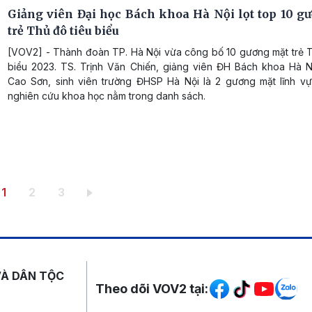
Giảng viên Đại học Bách khoa Hà Nội lọt top 10 g
trẻ Thủ đô tiêu biểu
[VOV2] - Thành đoàn TP. Hà Nội vừa công bố 10 gương mặt trẻ T
biểu 2023. TS. Trịnh Văn Chiến, giảng viên ĐH Bách khoa Hà N
Cao Sơn, sinh viên trường ĐHSP Hà Nội là 2 gương mặt lĩnh vự
nghiên cứu khoa học nằm trong danh sách.
Trang hiện thời
Trang
Trang
1
2
3
Mạng xã hội
VÀ DÂN TỘC
Theo dõi VOV2 tại: