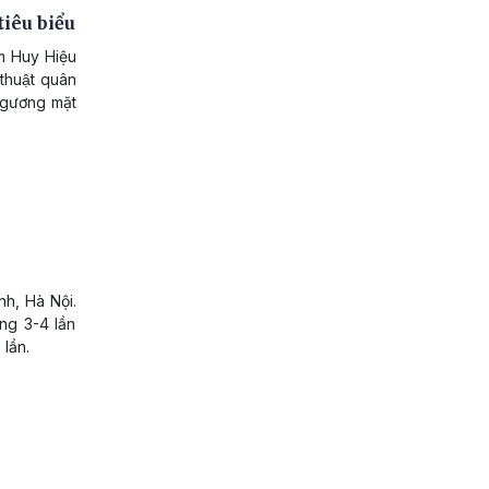
tiêu biểu
m Huy Hiệu
thuật quân
0 gương mặt
h, Hà Nội.
ng 3-4 lần
 lần.