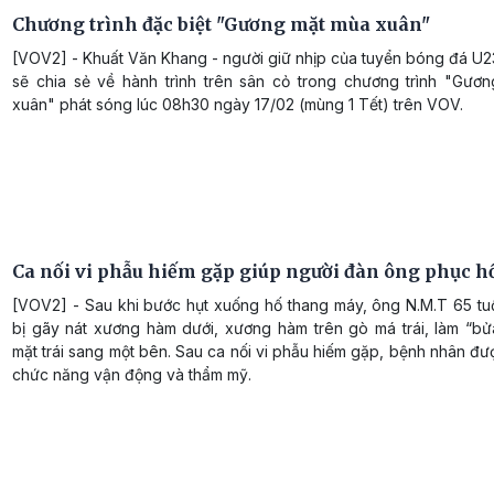
Chương trình đặc biệt "Gương mặt mùa xuân"
[VOV2] - Khuất Văn Khang - người giữ nhịp của tuyển bóng đá U2
sẽ chia sẻ về hành trình trên sân cỏ trong chương trình "Gươ
xuân" phát sóng lúc 08h30 ngày 17/02 (mùng 1 Tết) trên VOV.
Ca nối vi phẫu hiếm gặp giúp người đàn ông phục h
[VOV2] - Sau khi bước hụt xuống hố thang máy, ông N.M.T 65 tuổ
bị gãy nát xương hàm dưới, xương hàm trên gò má trái, làm “bử
mặt trái sang một bên. Sau ca nối vi phẫu hiếm gặp, bệnh nhân đ
chức năng vận động và thẩm mỹ.