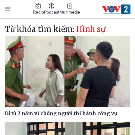
Nhảy đến nội dung
Podcast
Radio
Multimedia
Main navigation
Từ khóa tìm kiếm:
Hình sự
Đi tù 7 năm vì chống người thi hành công vụ