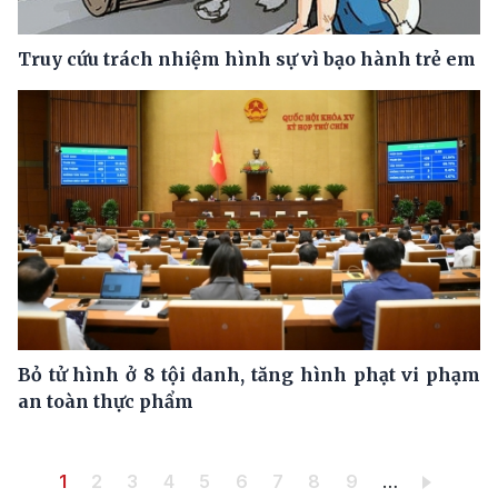
Truy cứu trách nhiệm hình sự vì bạo hành trẻ em
Bỏ tử hình ở 8 tội danh, tăng hình phạt vi phạm
an toàn thực phẩm
Pagination
Trang hiện thời
Trang
Trang
Trang
Trang
Trang
Trang
Trang
Trang
1
2
3
4
5
6
7
8
9
…