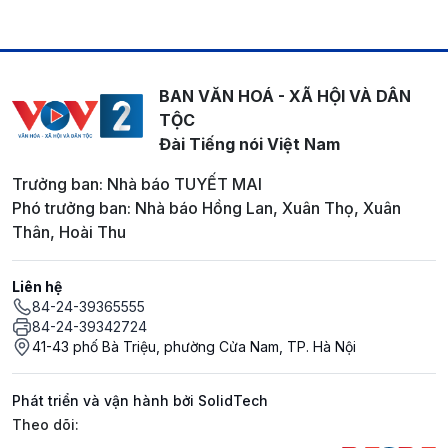
BAN VĂN HOÁ - XÃ HỘI VÀ DÂN
TỘC
Đài Tiếng nói Việt Nam
Trưởng ban: Nhà báo TUYẾT MAI
Phó trưởng ban: Nhà báo Hồng Lan, Xuân Thọ, Xuân
Thân, Hoài Thu
Liên hệ
84-24-39365555
84-24-39342724
41-43 phố Bà Triệu, phường Cửa Nam, TP. Hà Nội
Phát triển và vận hành bởi SolidTech
Mạng xã hội
Theo dõi: