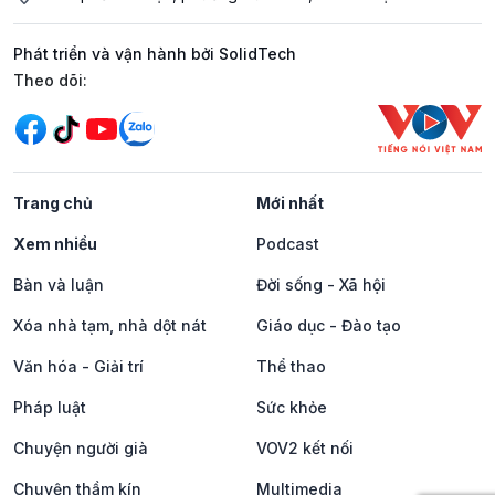
Phát triển và vận hành bởi SolidTech
Mạng xã hội
Theo dõi:
Trang chủ
Mới nhất
Xem nhiều
Podcast
Bàn và luận
Đời sống - Xã hội
Xóa nhà tạm, nhà dột nát
Giáo dục - Đào tạo
Văn hóa - Giải trí
Thể thao
Pháp luật
Sức khỏe
Chuyện người già
VOV2 kết nối
Chuyện thầm kín
Multimedia