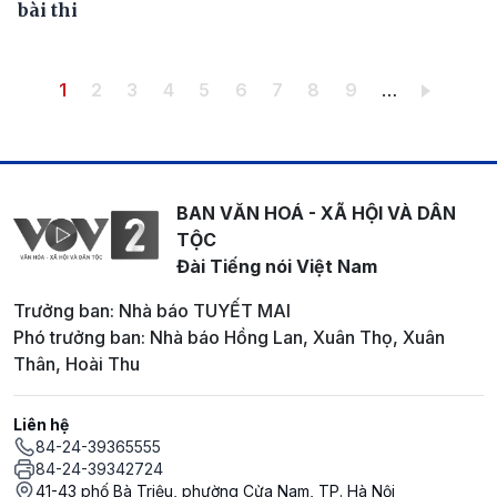
bài thi
Pagination
Trang hiện thời
Trang
Trang
Trang
Trang
Trang
Trang
Trang
Trang
1
2
3
4
5
6
7
8
9
…
BAN VĂN HOÁ - XÃ HỘI VÀ DÂN
TỘC
Đài Tiếng nói Việt Nam
Trưởng ban: Nhà báo TUYẾT MAI
Phó trưởng ban: Nhà báo Hồng Lan, Xuân Thọ, Xuân
Thân, Hoài Thu
Liên hệ
84-24-39365555
84-24-39342724
41-43 phố Bà Triệu, phường Cửa Nam, TP. Hà Nội