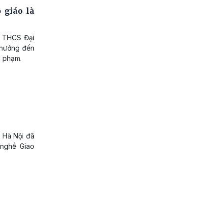
 giáo là
g THCS Đại
h hưởng đến
i phạm.
ở Hà Nội đã
 nghề Giao