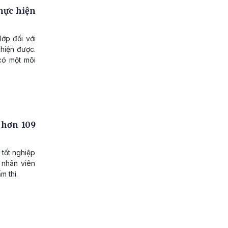
thực hiện
lớp đối với
 hiện được.
 có một môi
 hơn 109
 tốt nghiệp
 nhân viên
m thi.