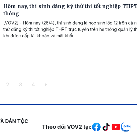
Hôm nay, thí sinh đăng ký thử thi tốt nghiệp THPT
thống
[VOV2] - Hôm nay (26/4), thí sinh đang là học sinh lớp 12 trên cả 
thử đăng ký thi tốt nghiệp THPT trực tuyến trên hệ thống quản lý t
khi được cấp tài khoản và mật khẩu.
ang hiện thời
Trang
Trang
Trang
2
3
4
Mạng xã hội
VÀ DÂN TỘC
Theo dõi VOV2 tại: