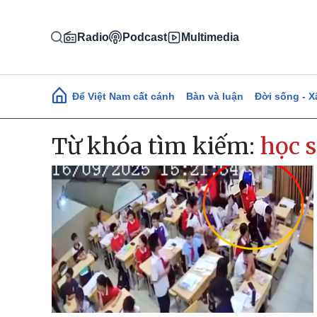
Nhảy đến nội dung
Radio
Podcast
Multimedia
Main navigation
Để Việt Nam cất cánh
Bàn và luận
Đời sống - X
Từ khóa tìm kiếm:
học s