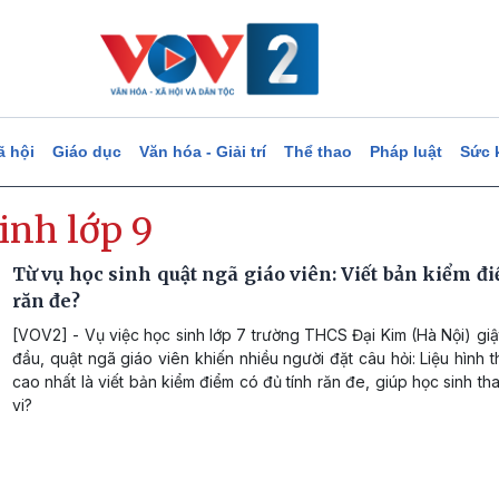
ã hội
Giáo dục
Văn hóa - Giải trí
Thể thao
Pháp luật
Sức 
inh lớp 9
Từ vụ học sinh quật ngã giáo viên: Viết bản kiểm đ
răn đe?
[VOV2] - Vụ việc học sinh lớp 7 trường THCS Đại Kim (Hà Nội) giậ
đầu, quật ngã giáo viên khiến nhiều người đặt câu hỏi: Liệu hình t
cao nhất là viết bản kiểm điểm có đủ tính răn đe, giúp học sinh th
vi?