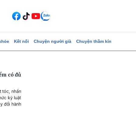
khỏe
Kết nối
Chuyện người già
Chuyện thầm kín
iểm có đủ
t tóc, nhấn
hức kỷ luật
ay đổi hành