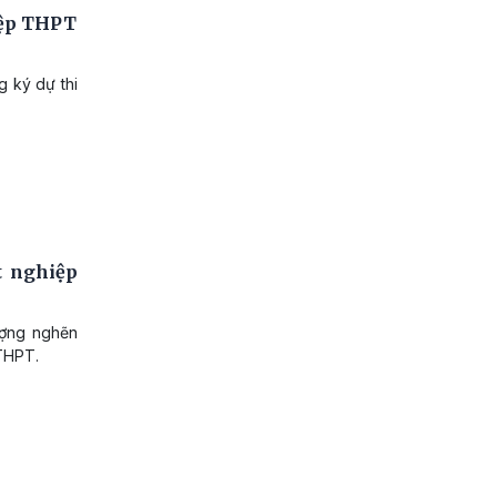
iệp THPT
g ký dự thi
t nghiệp
ượng nghẽn
 THPT.