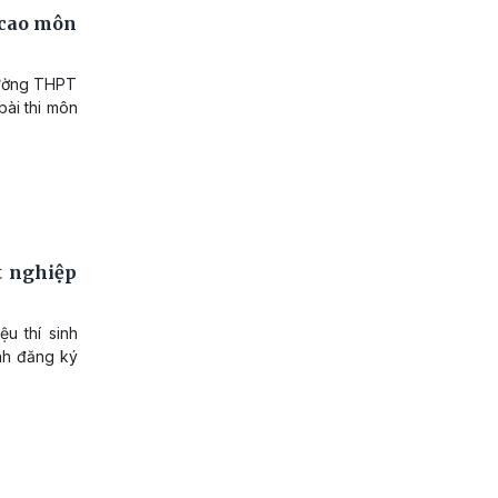
m cao môn
rường THPT
bài thi môn
t nghiệp
u thí sinh
inh đăng ký