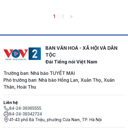
Pagination
Trang hiện thời
Trang
1
2
BAN VĂN HOÁ - XÃ HỘI VÀ DÂN
TỘC
Đài Tiếng nói Việt Nam
Trưởng ban: Nhà báo TUYẾT MAI
Phó trưởng ban: Nhà báo Hồng Lan, Xuân Thọ, Xuân
Thân, Hoài Thu
Liên hệ
84-24-39365555
84-24-39342724
41-43 phố Bà Triệu, phường Cửa Nam, TP. Hà Nội