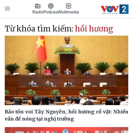
Nhảy đến nội dung
Podcast
Radio
Multimedia
Main navigation
Từ khóa tìm kiếm:
hồi hương
Bảo tồn voi Tây Nguyên, hồi hương cổ vật: Nhiều
vấn đề nóng tại nghị trường