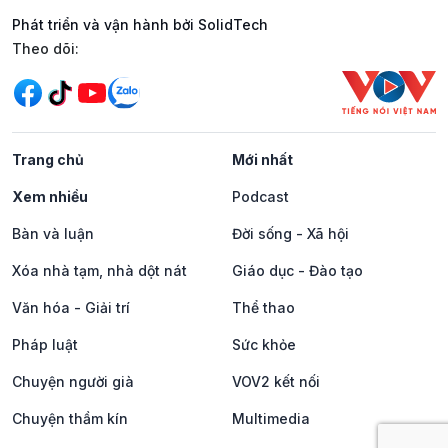
Phát triển và vận hành bởi SolidTech
Mạng xã hội
Theo dõi:
Trang chủ
Mới nhất
Xem nhiều
Podcast
Bàn và luận
Đời sống - Xã hội
Xóa nhà tạm, nhà dột nát
Giáo dục - Đào tạo
Văn hóa - Giải trí
Thể thao
Pháp luật
Sức khỏe
Chuyện người già
VOV2 kết nối
Chuyện thầm kín
Multimedia