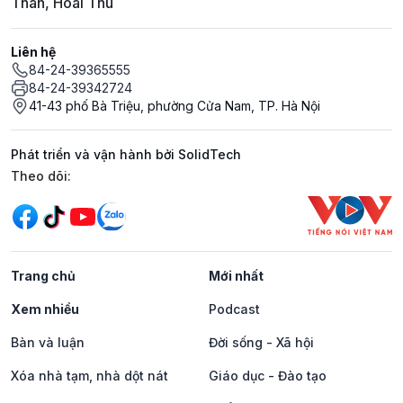
Thân, Hoài Thu
Liên hệ
84-24-39365555
84-24-39342724
41-43 phố Bà Triệu, phường Cửa Nam, TP. Hà Nội
Phát triển và vận hành bởi SolidTech
Mạng xã hội
Theo dõi:
Trang chủ
Mới nhất
Xem nhiều
Podcast
Bàn và luận
Đời sống - Xã hội
Xóa nhà tạm, nhà dột nát
Giáo dục - Đào tạo