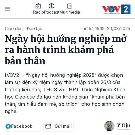
Nhảy đến nội dung
Podcast
Radio
Multimedia
Main navigation
Giáo dục - Đào tạo
Thứ tư, 19:10, 26/03/2025
Ngày hội hướng nghiệp mở
ra hành trình khám phá
bản thân
[VOV2] - “Ngày hội hướng nghiệp 2025” được chọn
làm sự kiện kỷ niệm ngày thành lập đoàn 26/3 của
trường tiểu học, THCS và THPT Thực Nghiệm Khoa
học Giáo dục đã tạo nên không gian “khám phá bản
thân, tìm hiểu đam mê, sở thích" cho học sinh chọn
nghề.
Ý Dịu
Facebook
Gửi mail