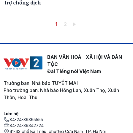
trợ chống dịch
Pagination
Trang hiện thời
Trang
1
2
BAN VĂN HOÁ - XÃ HỘI VÀ DÂN
TỘC
Đài Tiếng nói Việt Nam
Trưởng ban: Nhà báo TUYẾT MAI
Phó trưởng ban: Nhà báo Hồng Lan, Xuân Thọ, Xuân
Thân, Hoài Thu
Liên hệ
84-24-39365555
84-24-39342724
41-43 phố Bà Triệu, phường Cửa Nam, TP. Hà Nội