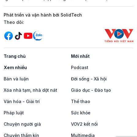
Phát triển và vận hành bởi SolidTech
Mạng xã hội
Theo dõi:
Trang chủ
Mới nhất
Xem nhiều
Podcast
Bàn và luận
Đời sống - Xã hội
Xóa nhà tạm, nhà dột nát
Giáo dục - Đào tạo
Văn hóa - Giải trí
Thể thao
Pháp luật
Sức khỏe
Chuyện người già
VOV2 kết nối
Chuyện thầm kín
Multimedia