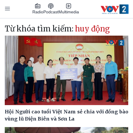
Nhảy đến nội dung
Podcast
Radio
Multimedia
Main navigation
Từ khóa tìm kiếm:
huy động
Hội Người cao tuổi Việt Nam sẻ chia với đồng bào
vùng lũ Điện Biên và Sơn La