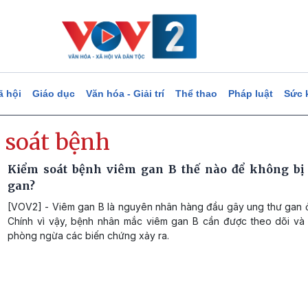
ã hội
Giáo dục
Văn hóa - Giải trí
Thể thao
Pháp luật
Sức 
 soát bệnh
Kiểm soát bệnh viêm gan B thế nào để không bị
gan?
[VOV2] - Viêm gan B là nguyên nhân hàng đầu gây ung thư gan ở
Chính vì vậy, bệnh nhân mắc viêm gan B cần được theo dõi và đ
phòng ngừa các biến chứng xảy ra.