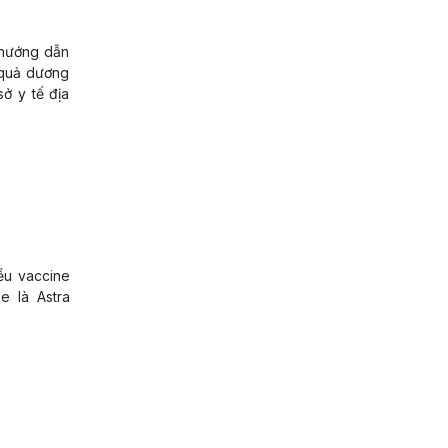
 hướng dẫn
 quả dương
sở y tế địa
ều vaccine
e là Astra