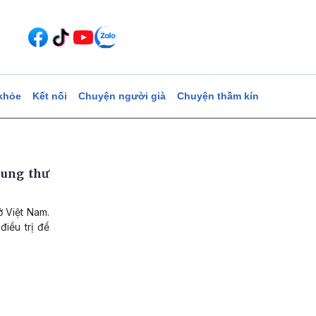
khỏe
Kết nối
Chuyện người già
Chuyện thầm kín
 ung thư
 Việt Nam.
iều trị để