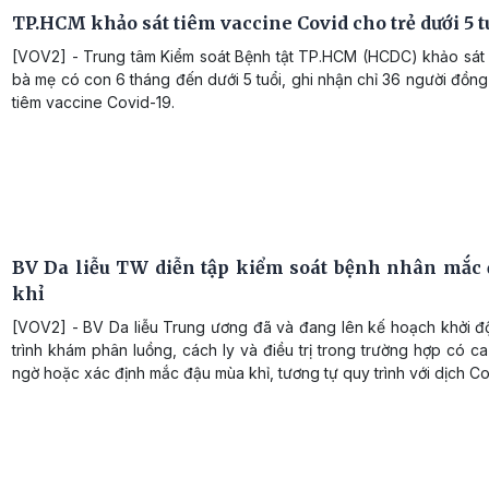
TP.HCM khảo sát tiêm vaccine Covid cho trẻ dưới 5 t
[VOV2] - Trung tâm Kiểm soát Bệnh tật TP.HCM (HCDC) khảo sát 
bà mẹ có con 6 tháng đến dưới 5 tuổi, ghi nhận chỉ 36 người đồn
tiêm vaccine Covid-19.
BV Da liễu TW diễn tập kiểm soát bệnh nhân mắc
khỉ
[VOV2] - BV Da liễu Trung ương đã và đang lên kế hoạch khởi độ
trình khám phân luồng, cách ly và điều trị trong trường hợp có c
ngờ hoặc xác định mắc đậu mùa khỉ, tương tự quy trình với dịch Co