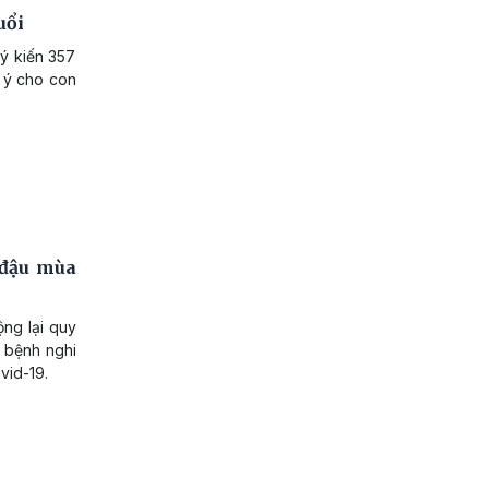
uổi
ý kiến 357
g ý cho con
 đậu mùa
ng lại quy
a bệnh nghi
vid-19.