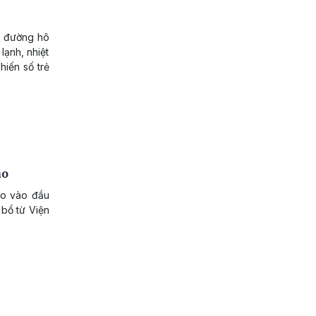
n đường hô
lạnh, nhiệt
hiến số trẻ
ao
ao vào đầu
bổ từ Viện