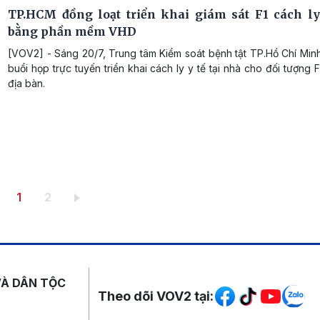
TP.HCM đồng loạt triển khai giám sát F1 cách ly
bằng phần mềm VHD
[VOV2] - Sáng 20/7, Trung tâm Kiểm soát bệnh tật TP.Hồ Chí Minh
buổi họp trực tuyến triển khai cách ly y tế tại nhà cho đối tượng F
địa bàn.
Trang hiện thời
Trang
1
2
Mạng xã hội
VÀ DÂN TỘC
Theo dõi VOV2 tại: