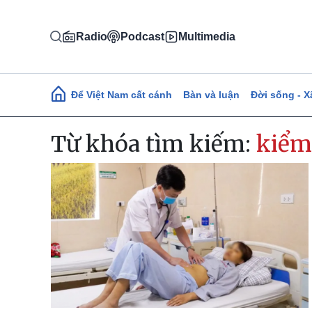
Nhảy đến nội dung
Radio
Podcast
Multimedia
Main navigation
Để Việt Nam cất cánh
Bàn và luận
Đời sống - X
Từ khóa tìm kiếm:
kiểm