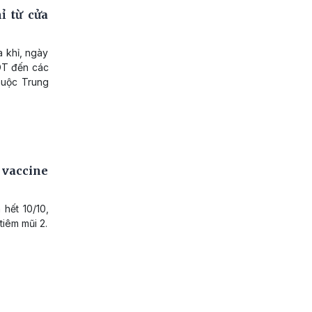
ỉ từ cửa
 khỉ, ngày
DT đến các
thuộc Trung
vaccine
hết 10/10,
tiêm mũi 2.