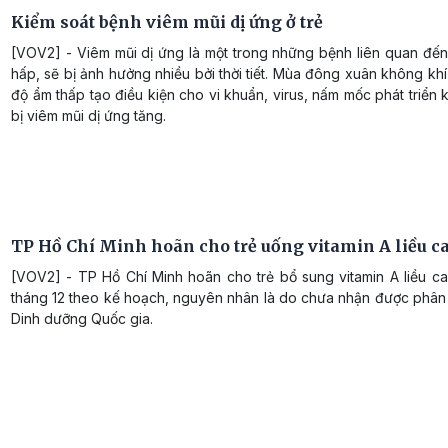
Kiểm soát bệnh viêm mũi dị ứng ở trẻ
[VOV2] - Viêm mũi dị ứng là một trong những bệnh liên quan đế
hấp, sẽ bị ảnh hưởng nhiều bởi thời tiết. Mùa đông xuân không khí 
độ ẩm thấp tạo điều kiện cho vi khuẩn, virus, nấm mốc phát triển k
bị viêm mũi dị ứng tăng.
TP Hồ Chí Minh hoãn cho trẻ uống vitamin A liều c
[VOV2] - TP Hồ Chí Minh hoãn cho trẻ bổ sung vitamin A liều c
tháng 12 theo kế hoạch, nguyên nhân là do chưa nhận được phân 
Dinh dưỡng Quốc gia.