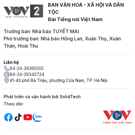
BAN VĂN HOÁ - XÃ HỘI VÀ DÂN
TỘC
Đài Tiếng nói Việt Nam
Trưởng ban: Nhà báo TUYẾT MAI
Phó trưởng ban: Nhà báo Hồng Lan, Xuân Thọ, Xuân
Thân, Hoài Thu
Liên hệ
84-24-39365555
84-24-39342724
41-43 phố Bà Triệu, phường Cửa Nam, TP. Hà Nội
Phát triển và vận hành bởi SolidTech
Mạng xã hội
Theo dõi: