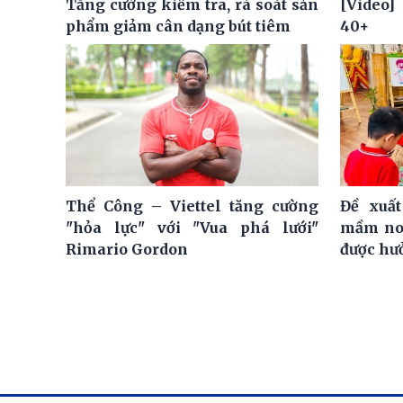
Tăng cường kiểm tra, rà soát sản
[Video]
phẩm giảm cân dạng bút tiêm
40+
Thể Công – Viettel tăng cường
Đề xuất
"hỏa lực" với "Vua phá lưới"
mầm non
Rimario Gordon
được hư