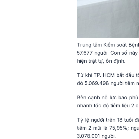
Trung tâm Kiểm soát Bệnh
57.677 người. Con số này 
hiện trật tự, ổn định.
Từ khi TP. HCM bắt đầu tổ
đó 5.069.498 người tiêm m
Bên cạnh nỗ lực bao phủ 
nhanh tốc độ tiêm liều 2 c
Tỷ lệ người trên 18 tuổi 
tiêm 2 mũi là 75,95%; ngư
3.078.001 người.