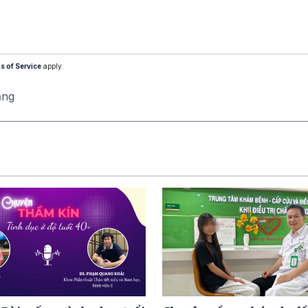
s of Service
apply.
ăng