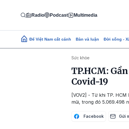
Nhảy đến nội dung
Radio
Podcast
Multimedia
Main navigation
Để Việt Nam cất cánh
Bàn và luận
Đời sống - X
Sức khỏe
TP.HCM: Gần 
Covid-19
[VOV2] - Từ khi TP. HCM b
mũi, trong đó 5.069.498 n
Facebook
Gửi 