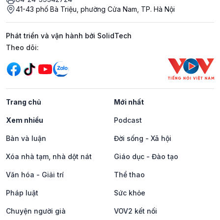
41-43 phố Bà Triệu, phường Cửa Nam, TP. Hà Nội
Phát triển và vận hành bởi SolidTech
Mạng xã hội
Theo dõi:
Trang chủ
Mới nhất
Xem nhiều
Podcast
Bàn và luận
Đời sống - Xã hội
Xóa nhà tạm, nhà dột nát
Giáo dục - Đào tạo
Văn hóa - Giải trí
Thể thao
Pháp luật
Sức khỏe
Chuyện người già
VOV2 kết nối