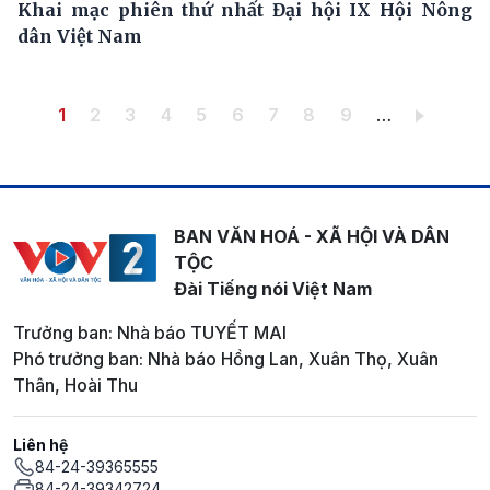
Khai mạc phiên thứ nhất Đại hội IX Hội Nông
dân Việt Nam
Pagination
Trang hiện thời
Trang
Trang
Trang
Trang
Trang
Trang
Trang
Trang
1
2
3
4
5
6
7
8
9
…
BAN VĂN HOÁ - XÃ HỘI VÀ DÂN
TỘC
Đài Tiếng nói Việt Nam
Trưởng ban: Nhà báo TUYẾT MAI
Phó trưởng ban: Nhà báo Hồng Lan, Xuân Thọ, Xuân
Thân, Hoài Thu
Liên hệ
84-24-39365555
84-24-39342724