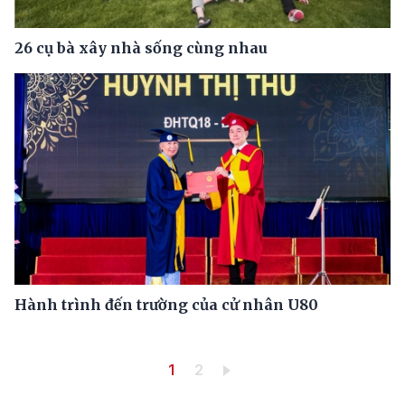
26 cụ bà xây nhà sống cùng nhau
Hành trình đến trường của cử nhân U80
Pagination
Trang hiện thời
Trang
1
2