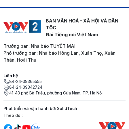
BAN VĂN HOÁ - XÃ HỘI VÀ DÂN
TỘC
Đài Tiếng nói Việt Nam
Trưởng ban: Nhà báo TUYẾT MAI
Phó trưởng ban: Nhà báo Hồng Lan, Xuân Thọ, Xuân
Thân, Hoài Thu
Liên hệ
84-24-39365555
84-24-39342724
41-43 phố Bà Triệu, phường Cửa Nam, TP. Hà Nội
Phát triển và vận hành bởi SolidTech
Mạng xã hội
Theo dõi: