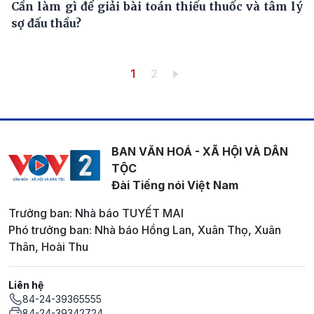
Cần làm gì để giải bài toán thiếu thuốc và tâm lý
sợ đấu thầu?
Pagination
Trang hiện thời
Trang
1
2
BAN VĂN HOÁ - XÃ HỘI VÀ DÂN
TỘC
Đài Tiếng nói Việt Nam
Trưởng ban: Nhà báo TUYẾT MAI
Phó trưởng ban: Nhà báo Hồng Lan, Xuân Thọ, Xuân
Thân, Hoài Thu
Liên hệ
84-24-39365555
84-24-39342724