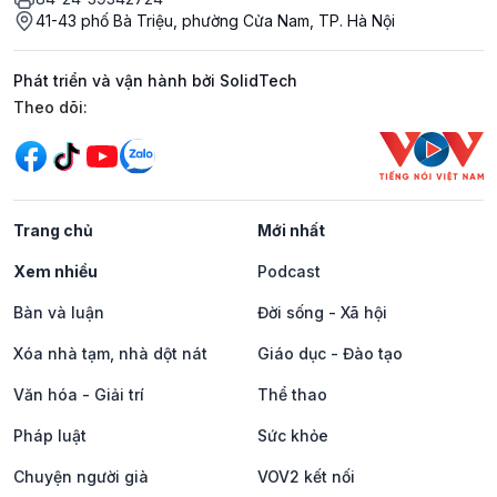
41-43 phố Bà Triệu, phường Cửa Nam, TP. Hà Nội
Phát triển và vận hành bởi SolidTech
Mạng xã hội
Theo dõi:
Trang chủ
Mới nhất
Xem nhiều
Podcast
Bàn và luận
Đời sống - Xã hội
Xóa nhà tạm, nhà dột nát
Giáo dục - Đào tạo
Văn hóa - Giải trí
Thể thao
Pháp luật
Sức khỏe
Chuyện người già
VOV2 kết nối