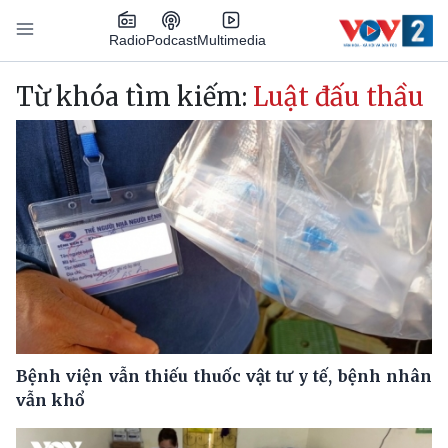
Nhảy đến nội dung
Podcast
Radio
Multimedia
Main navigation
Từ khóa tìm kiếm:
Luật đấu thầu
Bệnh viện vẫn thiếu thuốc vật tư y tế, bệnh nhân
vẫn khổ