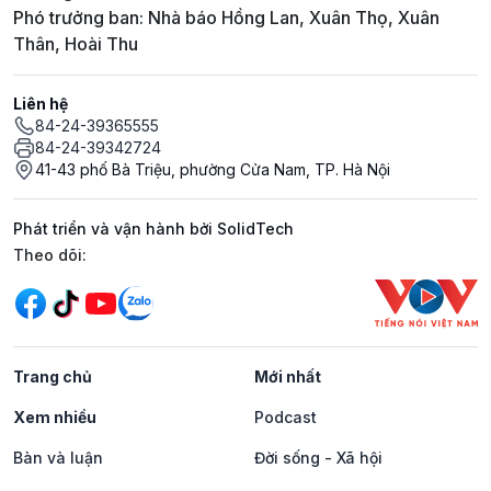
Phó trưởng ban: Nhà báo Hồng Lan, Xuân Thọ, Xuân
Thân, Hoài Thu
Liên hệ
84-24-39365555
84-24-39342724
41-43 phố Bà Triệu, phường Cửa Nam, TP. Hà Nội
Phát triển và vận hành bởi SolidTech
Mạng xã hội
Theo dõi:
Trang chủ
Mới nhất
Xem nhiều
Podcast
Bàn và luận
Đời sống - Xã hội