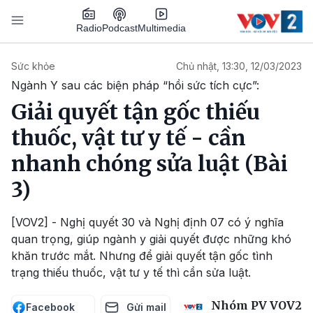
Nhảy đến nội dung
Podcast
Radio
Multimedia
Main navigation
Sức khỏe
Chủ nhật, 13:30, 12/03/2023
Ngành Y sau các biện pháp “hồi sức tích cực”:
Giải quyết tận gốc thiếu
thuốc, vật tư y tế - cần
nhanh chóng sửa luật (Bài
3)
[VOV2] - Nghị quyết 30 và Nghị định 07 có ý nghĩa
quan trọng, giúp ngành y giải quyết được những khó
khăn trước mắt. Nhưng để giải quyết tận gốc tình
trạng thiếu thuốc, vật tư y tế thì cần sửa luật.
Nhóm PV VOV2
Facebook
Gửi mail