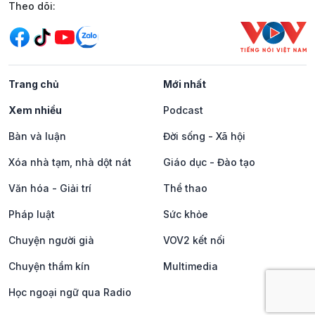
Mạng xã hội
Theo dõi:
Trang chủ
Mới nhất
Xem nhiều
Podcast
Bàn và luận
Đời sống - Xã hội
Xóa nhà tạm, nhà dột nát
Giáo dục - Đào tạo
Văn hóa - Giải trí
Thể thao
Pháp luật
Sức khỏe
Chuyện người già
VOV2 kết nối
Chuyện thầm kín
Multimedia
Học ngoại ngữ qua Radio