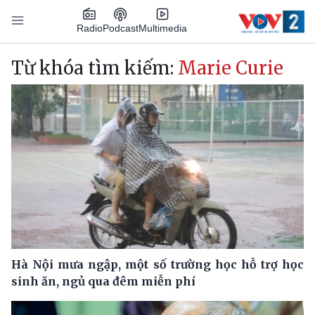
Nhảy đến nội dung
Podcast
Radio
Multimedia
Main navigation
Từ khóa tìm kiếm:
Marie Curie
Hà Nội mưa ngập, một số trường học hỗ trợ học
sinh ăn, ngủ qua đêm miễn phí