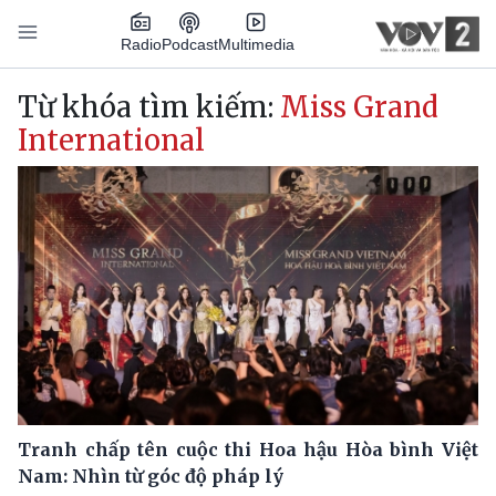
Nhảy đến nội dung
Podcast
Radio
Multimedia
Main navigation
Từ khóa tìm kiếm:
Miss Grand
International
Tranh chấp tên cuộc thi Hoa hậu Hòa bình Việt
Nam: Nhìn từ góc độ pháp lý