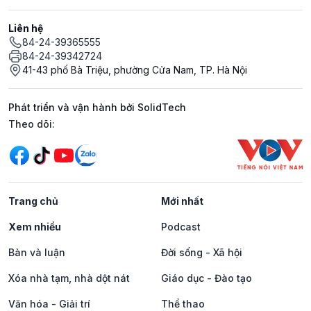
Liên hệ
84-24-39365555
84-24-39342724
41-43 phố Bà Triệu, phường Cửa Nam, TP. Hà Nội
Phát triển và vận hành bởi SolidTech
Mạng xã hội
Theo dõi:
Trang chủ
Mới nhất
Xem nhiều
Podcast
Bàn và luận
Đời sống - Xã hội
Xóa nhà tạm, nhà dột nát
Giáo dục - Đào tạo
Văn hóa - Giải trí
Thể thao