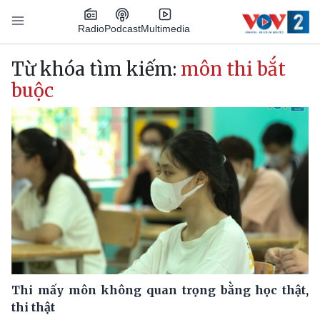
Nhảy đến nội dung
Podcast
Radio
Multimedia
Main navigation
Từ khóa tìm kiếm:
môn thi bắt
buộc
Thi mấy môn không quan trọng bằng học thật,
thi thật