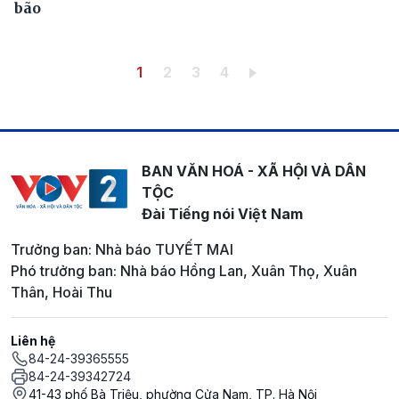
bão
Pagination
Trang hiện thời
Trang
Trang
Trang
1
2
3
4
BAN VĂN HOÁ - XÃ HỘI VÀ DÂN
TỘC
Đài Tiếng nói Việt Nam
Trưởng ban: Nhà báo TUYẾT MAI
Phó trưởng ban: Nhà báo Hồng Lan, Xuân Thọ, Xuân
Thân, Hoài Thu
Liên hệ
84-24-39365555
84-24-39342724
41-43 phố Bà Triệu, phường Cửa Nam, TP. Hà Nội