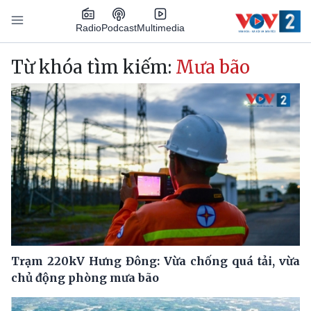
Nhảy đến nội dung
Podcast
Radio
Multimedia
Main navigation
Từ khóa tìm kiếm:
Mưa bão
Trạm 220kV Hưng Đông: Vừa chống quá tải, vừa
chủ động phòng mưa bão