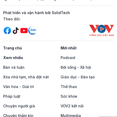
Phát triển và vận hành bởi SolidTech
Mạng xã hội
Theo dõi:
Trang chủ
Mới nhất
Xem nhiều
Podcast
Bàn và luận
Đời sống - Xã hội
Xóa nhà tạm, nhà dột nát
Giáo dục - Đào tạo
Văn hóa - Giải trí
Thể thao
Pháp luật
Sức khỏe
Chuyện người già
VOV2 kết nối
Chuyện thầm kín
Multimedia