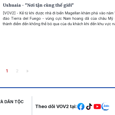
Ushuaia - "Nơi tận cùng thế giới"
[VOV2] - Kể từ khi được nhà đi biển Magellan khám phá vào năm 
đảo Tierra del Fuego - vùng cực Nam hoang dã của châu Mỹ 
thành điểm đến không thể bỏ qua của du khách khi đến khu vực n
Trang hiện thời
Trang
1
2
Mạng xã hội
VÀ DÂN TỘC
Theo dõi VOV2 tại: