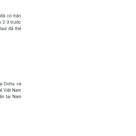
 đã có trận
 2-3 trước
aul đã thể
ại Doha và
al Việt Nam
ấn tại Nam