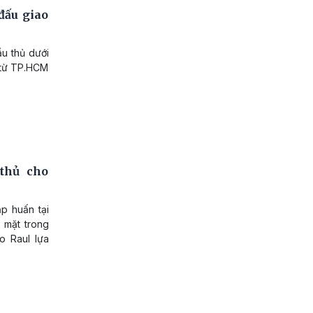
đấu giao
ầu thủ dưới
 từ TP.HCM
thủ cho
ập huấn tại
 mặt trong
o Raul lựa