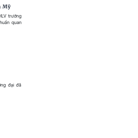
m Mỹ
HLV trưởng
p huấn quan
ơng đại đã