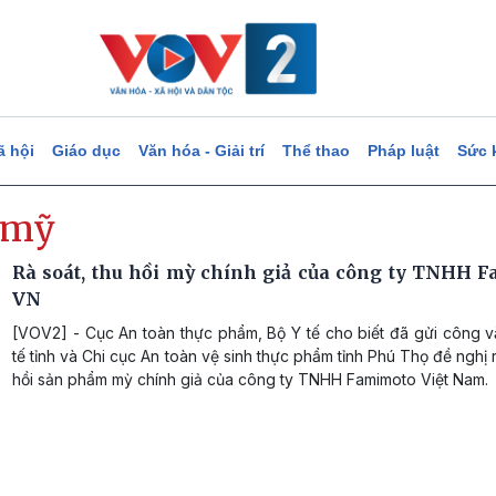
ã hội
Giáo dục
Văn hóa - Giải trí
Thể thao
Pháp luật
Sức 
 mỹ
Rà soát, thu hồi mỳ chính giả của công ty TNHH 
VN
[VOV2] - Cục An toàn thực phẩm, Bộ Y tế cho biết đã gửi công v
tế tỉnh và Chi cục An toàn vệ sinh thực phẩm tỉnh Phú Thọ đề nghị r
hồi sản phẩm mỳ chính giả của công ty TNHH Famimoto Việt Nam.