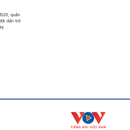
1520, quần
đã dần trở
ày.