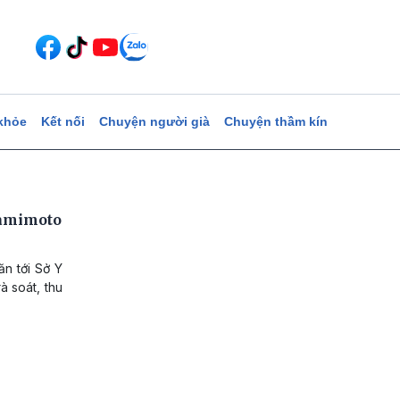
khỏe
Kết nối
Chuyện người già
Chuyện thầm kín
Famimoto
ăn tới Sở Y
à soát, thu