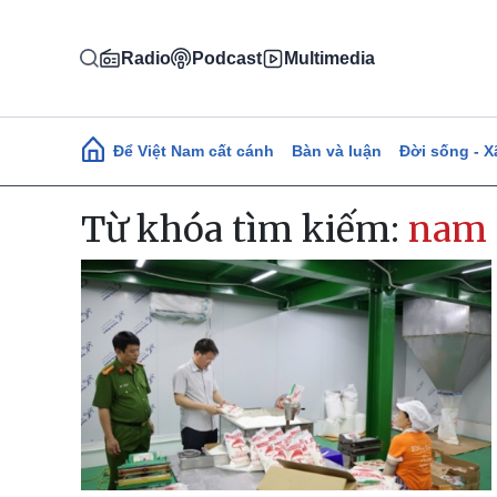
Nhảy đến nội dung
Radio
Podcast
Multimedia
Main navigation
Để Việt Nam cất cánh
Bàn và luận
Đời sống - X
Từ khóa tìm kiếm:
nam