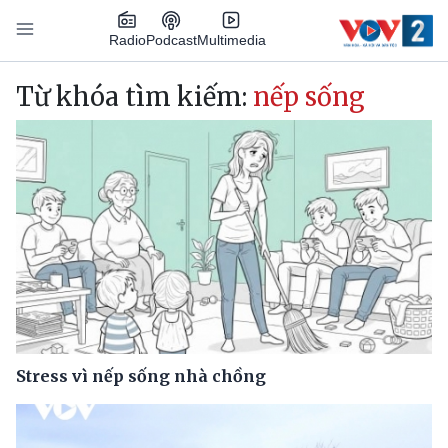
Nhảy đến nội dung
Podcast
Radio
Multimedia
Main navigation
Từ khóa tìm kiếm:
nếp sống
Stress vì nếp sống nhà chồng