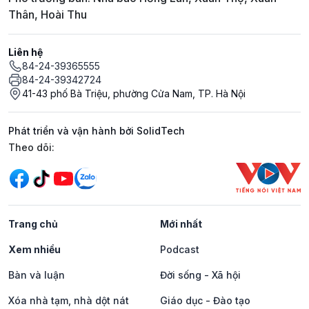
Thân, Hoài Thu
Liên hệ
84-24-39365555
84-24-39342724
41-43 phố Bà Triệu, phường Cửa Nam, TP. Hà Nội
Phát triển và vận hành bởi SolidTech
Mạng xã hội
Theo dõi:
Trang chủ
Mới nhất
Xem nhiều
Podcast
Bàn và luận
Đời sống - Xã hội
Xóa nhà tạm, nhà dột nát
Giáo dục - Đào tạo