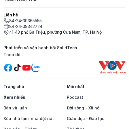
Liên hệ
84-24-39365555
84-24-39342724
41-43 phố Bà Triệu, phường Cửa Nam, TP. Hà Nội
Phát triển và vận hành bởi SolidTech
Mạng xã hội
Theo dõi:
Trang chủ
Mới nhất
Xem nhiều
Podcast
Bàn và luận
Đời sống - Xã hội
Xóa nhà tạm, nhà dột nát
Giáo dục - Đào tạo