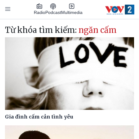
Nhảy đến nội dung
Podcast
Radio
Multimedia
Main navigation
Từ khóa tìm kiếm:
ngăn cấm
Gia đình cấm cản tình yêu