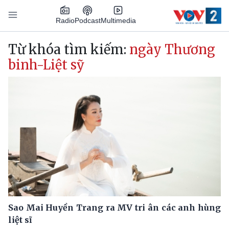
Nhảy đến nội dung
Podcast
Radio
Multimedia
Main navigation
Từ khóa tìm kiếm:
ngày Thương
binh-Liệt sỹ
Sao Mai Huyền Trang ra MV tri ân các anh hùng
liệt sĩ