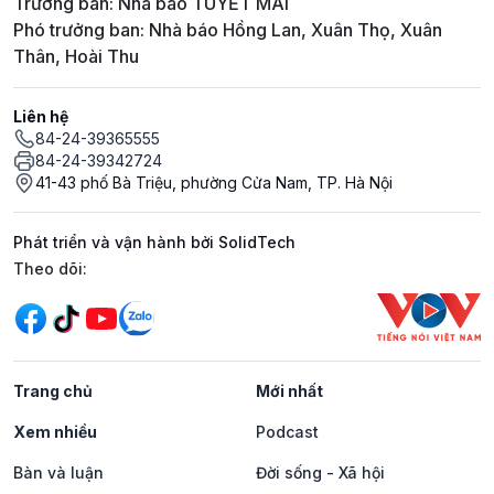
Trưởng ban: Nhà báo TUYẾT MAI
Phó trưởng ban: Nhà báo Hồng Lan, Xuân Thọ, Xuân
Thân, Hoài Thu
Liên hệ
84-24-39365555
84-24-39342724
41-43 phố Bà Triệu, phường Cửa Nam, TP. Hà Nội
Phát triển và vận hành bởi SolidTech
Mạng xã hội
Theo dõi:
Trang chủ
Mới nhất
Xem nhiều
Podcast
Bàn và luận
Đời sống - Xã hội