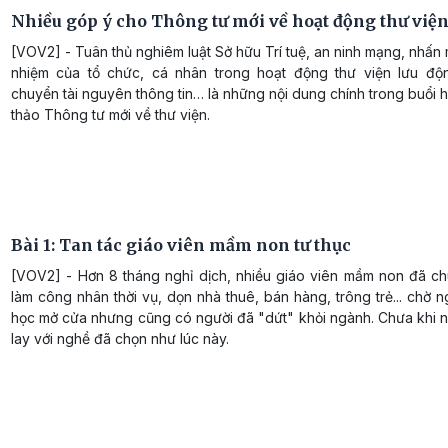
Nhiều góp ý cho Thông tư mới về hoạt động thư việ
[VOV2] - Tuân thủ nghiêm luật Sở hữu Trí tuệ, an ninh mạng, nhấn
nhiệm của tổ chức, cá nhân trong hoạt động thư viện lưu độ
chuyển tài nguyên thông tin… là những nội dung chính trong buổi 
thảo Thông tư mới về thư viện.
Bài 1: Tan tác giáo viên mầm non tư thục
[VOV2] - Hơn 8 tháng nghỉ dịch, nhiều giáo viên mầm non đã c
làm công nhân thời vụ, dọn nhà thuê, bán hàng, trông trẻ... chờ 
học mở cửa nhưng cũng có người đã "dứt" khỏi ngành. Chưa khi n
lay với nghề đã chọn như lúc này.