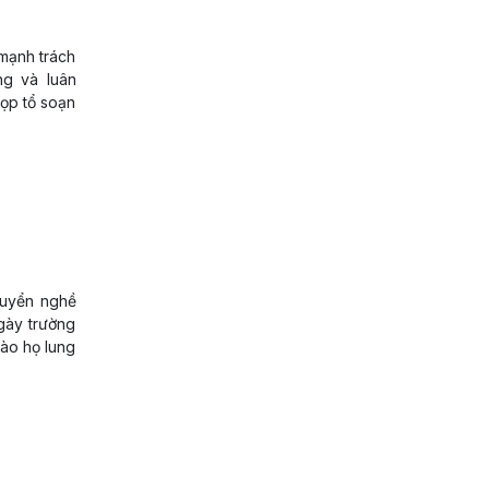
n
 mạnh trách
ng và luân
họp tổ soạn
huyển nghề
ngày trường
ào họ lung