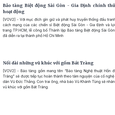
Bảo tàng Biệt động Sài Gòn - Gia Định chính thứ
hoạt động
[VOV2] - Với mục đích gìn giữ và phát huy truyền thống đấu tra
cách mạng của các chiến sĩ Biệt động Sài Gòn - Gia Định và lự
trang TP.HCM, lễ công bố Thành lập Bảo tàng Biệt động Sài Gòn 
đã diễn ra tại thành phố Hồ Chí Minh
Nối dài những vũ khúc với gốm Bát Tràng
[VOV2] - Bảo tàng gốm mang tên “Bảo tàng Nghệ thuật Hồn đấ
Tràng" sẽ được tiếp tục hoàn thành theo tâm nguyện của cố nghệ
dân Vũ Đức Thắng. Con trai ông, nhà báo Vũ Khánh Tùng sẽ nhân
vũ khúc với gốm Bát Tràng.