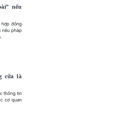
ài” nếu
ý hợp đồng
ác nếu pháp
.
g cửa là
c thông tin
ác cơ quan