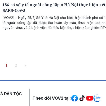
184 cơ sở y tế ngoài công lập ở Hà Nội thực hiện x
SARS-CoV-2
[VOV2] - Ngày 25/7, Sở Y tế Hà Nội cho biết, hiện thành phố có 
tế ngoài công lập đã được tập huấn lấy mẫu, thực hiện test n
nguyên virus và 4 bệnh viện đủ điều kiện thực hiện xét nghiệm RT
Trang hiện thời
Trang
1
2
Mạng xã hội
VÀ DÂN TỘC
Theo dõi VOV2 tại: