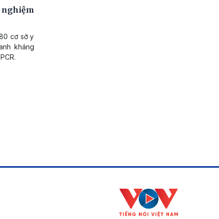
ét nghiệm
180 cơ sở y
hanh kháng
-PCR.