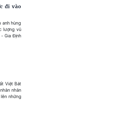
c đi vào
nh anh hùng
c lượng vũ
- Gia Định
t Việt Bát
 nhân nhân
 lên những