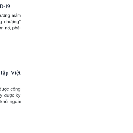
D-19
trường mầm
ng nhượng”
on nợ, phải
lập Việt
 được công
ày được kỳ
 khối ngoài