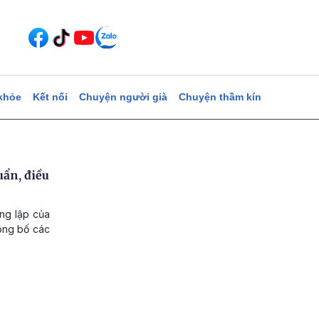
khỏe
Kết nối
Chuyện người già
Chuyện thầm kín
ẩn, điều
ng lập của
công bố các