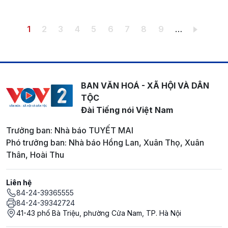
Pagination
Trang hiện thời
Trang
Trang
Trang
Trang
Trang
Trang
Trang
Trang
1
2
3
4
5
6
7
8
9
…
BAN VĂN HOÁ - XÃ HỘI VÀ DÂN
TỘC
Đài Tiếng nói Việt Nam
Trưởng ban: Nhà báo TUYẾT MAI
Phó trưởng ban: Nhà báo Hồng Lan, Xuân Thọ, Xuân
Thân, Hoài Thu
Liên hệ
84-24-39365555
84-24-39342724
41-43 phố Bà Triệu, phường Cửa Nam, TP. Hà Nội