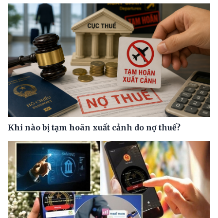
Khi nào bị tạm hoãn xuất cảnh do nợ thuế?