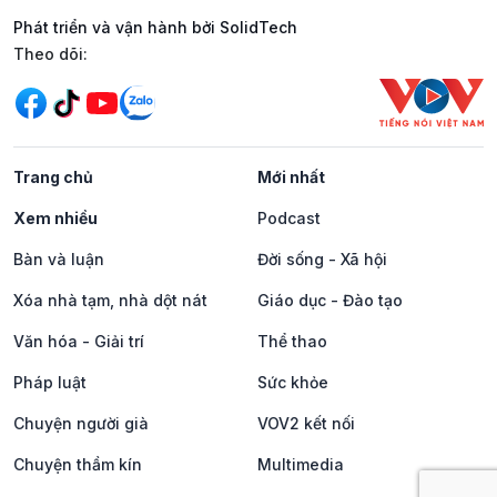
Phát triển và vận hành bởi SolidTech
Mạng xã hội
Theo dõi:
Trang chủ
Mới nhất
Xem nhiều
Podcast
Bàn và luận
Đời sống - Xã hội
Xóa nhà tạm, nhà dột nát
Giáo dục - Đào tạo
Văn hóa - Giải trí
Thể thao
Pháp luật
Sức khỏe
Chuyện người già
VOV2 kết nối
Chuyện thầm kín
Multimedia