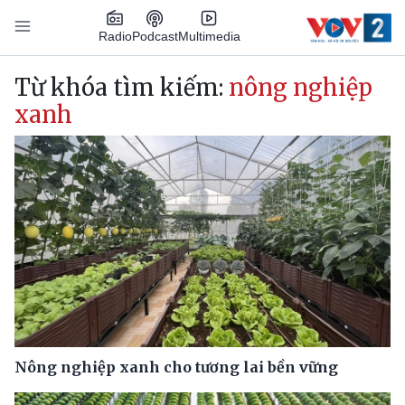
Nhảy đến nội dung
Podcast
Radio
Multimedia
Main navigation
Từ khóa tìm kiếm:
nông nghiệp
xanh
Nông nghiệp xanh cho tương lai bền vững