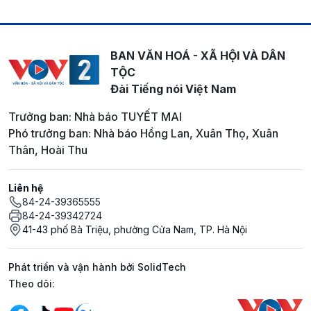
BAN VĂN HOÁ - XÃ HỘI VÀ DÂN
TỘC
Đài Tiếng nói Việt Nam
Trưởng ban: Nhà báo TUYẾT MAI
Phó trưởng ban: Nhà báo Hồng Lan, Xuân Thọ, Xuân
Thân, Hoài Thu
Liên hệ
84-24-39365555
84-24-39342724
41-43 phố Bà Triệu, phường Cửa Nam, TP. Hà Nội
Phát triển và vận hành bởi SolidTech
Mạng xã hội
Theo dõi: