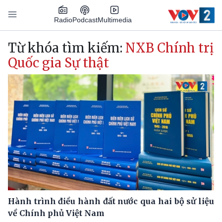
Nhảy đến nội dung
Podcast
Radio
Multimedia
Main navigation
Từ khóa tìm kiếm:
NXB Chính trị
Quốc gia Sự thật
Hành trình điều hành đất nước qua hai bộ sử liệu
về Chính phủ Việt Nam