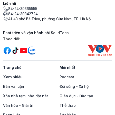
Liên hệ
84-24-39365555
84-24-39342724
41-43 phố Bà Triệu, phường Cửa Nam, TP. Hà Nội
Phát triển và vận hành bởi SolidTech
Mạng xã hội
Theo dõi:
Trang chủ
Mới nhất
Xem nhiều
Podcast
Bàn và luận
Đời sống - Xã hội
Xóa nhà tạm, nhà dột nát
Giáo dục - Đào tạo
Văn hóa - Giải trí
Thể thao
Pháp luật
Sức khỏe