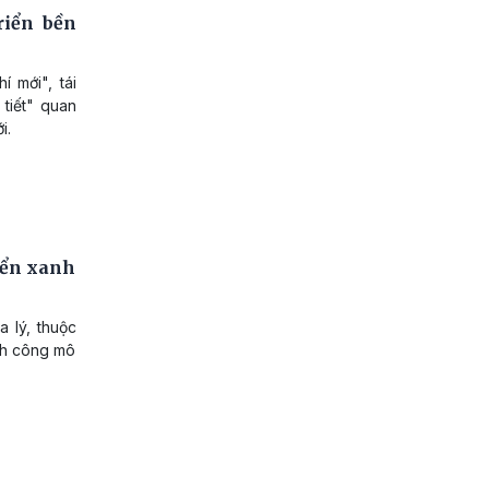
riển bền
 mới", tái
 tiết" quan
i.
iển xanh
 lý, thuộc
nh công mô