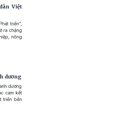
dân Việt
hát triển”,
mở ra chặng
hiệp, nông
nh dương
xanh dương
ác cam kết
 triển bền