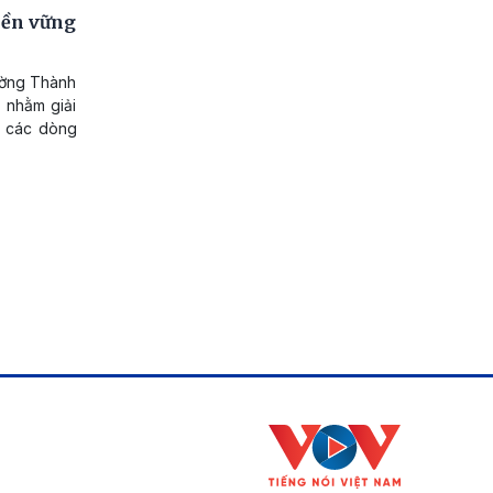
bền vững
ường Thành
 nhằm giải
i các dòng