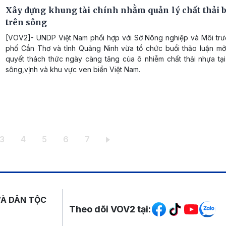
Xây dựng khung tài chính nhằm quản lý chất thải 
trên sông
[VOV2]- UNDP Việt Nam phối hợp với Sở Nông nghiệp và Môi tr
phố Cần Thơ và tỉnh Quảng Ninh vừa tổ chức buổi thảo luận mở
quyết thách thức ngày càng tăng của ô nhiễm chất thải nhựa tạ
sông,vịnh và khu vực ven biển Việt Nam.
 thời
g
Trang
Trang
Trang
Trang
Trang
3
4
5
6
7
Mạng xã hội
VÀ DÂN TỘC
Theo dõi VOV2 tại: