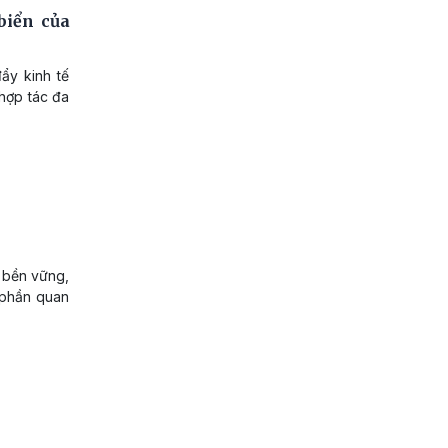
biển của
ẩy kinh tế
hợp tác đa
n bền vững,
 phần quan