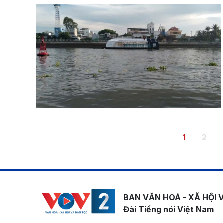
Pagination
Trang hiện
Tran
1
2
BAN VĂN HOÁ - XÃ HỘI 
Đài Tiếng nói Việt Nam