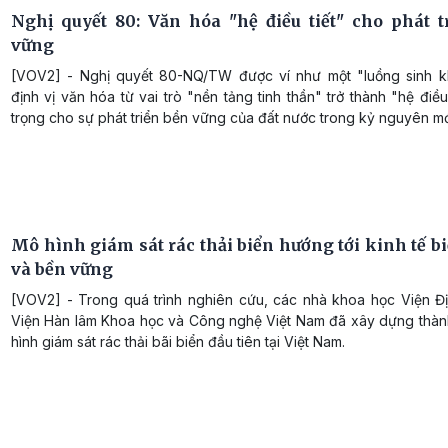
Nghị quyết 80: Văn hóa "hệ điều tiết" cho phát t
vững
[VOV2] - Nghị quyết 80-NQ/TW được ví như một "luồng sinh khí
định vị văn hóa từ vai trò "nền tảng tinh thần" trở thành "hệ điều
trọng cho sự phát triển bền vững của đất nước trong kỷ nguyên mớ
Mô hình giám sát rác thải biển hướng tới kinh tế b
và bền vững
[VOV2] - Trong quá trình nghiên cứu, các nhà khoa học Viện Địa
Viện Hàn lâm Khoa học và Công nghệ Việt Nam đã xây dựng thà
hình giám sát rác thải bãi biển đầu tiên tại Việt Nam.