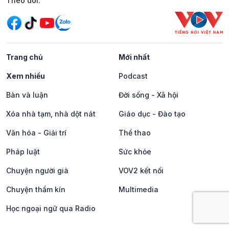
Mạng xã hội
Theo dõi:
Trang chủ
Mới nhất
Xem nhiều
Podcast
Bàn và luận
Đời sống - Xã hội
Xóa nhà tạm, nhà dột nát
Giáo dục - Đào tạo
Văn hóa - Giải trí
Thể thao
Pháp luật
Sức khỏe
Chuyện người già
VOV2 kết nối
Chuyện thầm kín
Multimedia
Học ngoại ngữ qua Radio