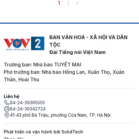
Pagination
Trang hiện thời
Trang
1
2
BAN VĂN HOÁ - XÃ HỘI VÀ DÂN
TỘC
Đài Tiếng nói Việt Nam
Trưởng ban: Nhà báo TUYẾT MAI
Phó trưởng ban: Nhà báo Hồng Lan, Xuân Thọ, Xuân
Thân, Hoài Thu
Liên hệ
84-24-39365555
84-24-39342724
41-43 phố Bà Triệu, phường Cửa Nam, TP. Hà Nội
Phát triển và vận hành bởi SolidTech