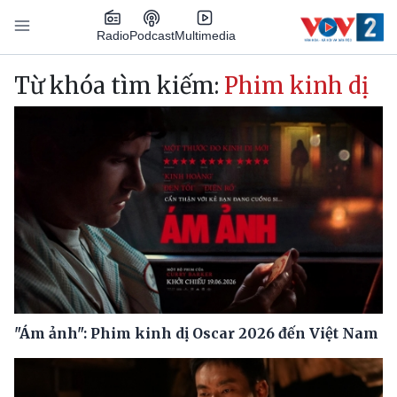
Nhảy đến nội dung
Podcast
Radio
Multimedia
Main navigation
Từ khóa tìm kiếm:
Phim kinh dị
"Ám ảnh": Phim kinh dị Oscar 2026 đến Việt Nam