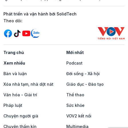
Phát triển và vận hành bởi SolidTech
Mạng xã hội
Theo dõi:
Trang chủ
Mới nhất
Xem nhiều
Podcast
Bàn và luận
Đời sống - Xã hội
Xóa nhà tạm, nhà dột nát
Giáo dục - Đào tạo
Văn hóa - Giải trí
Thể thao
Pháp luật
Sức khỏe
Chuyện người già
VOV2 kết nối
Chuyện thầm kín
Multimedia