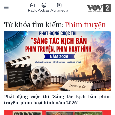
Nhảy đến nội dung
Podcast
Radio
Multimedia
Main navigation
Từ khóa tìm kiếm:
Phim truyện
Phát động cuộc thi 'Sáng tác kịch bản phim
truyện, phim hoạt hình năm 2026'