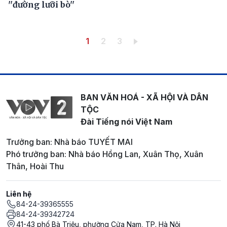
''đường lưỡi bò''
Pagination
Trang hiện thời
Trang
Trang
1
2
3
BAN VĂN HOÁ - XÃ HỘI VÀ DÂN
TỘC
Đài Tiếng nói Việt Nam
Trưởng ban: Nhà báo TUYẾT MAI
Phó trưởng ban: Nhà báo Hồng Lan, Xuân Thọ, Xuân
Thân, Hoài Thu
Liên hệ
84-24-39365555
84-24-39342724
41-43 phố Bà Triệu, phường Cửa Nam, TP. Hà Nội