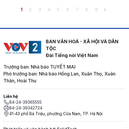
Pagination
Trang hiện thời
Trang
Trang
Trang
Trang
Trang
Trang
Trang
Trang
1
2
3
4
5
6
7
8
9
BAN VĂN HOÁ - XÃ HỘI VÀ DÂN
TỘC
Đài Tiếng nói Việt Nam
Trưởng ban: Nhà báo TUYẾT MAI
Phó trưởng ban: Nhà báo Hồng Lan, Xuân Thọ, Xuân
Thân, Hoài Thu
Liên hệ
84-24-39365555
84-24-39342724
41-43 phố Bà Triệu, phường Cửa Nam, TP. Hà Nội