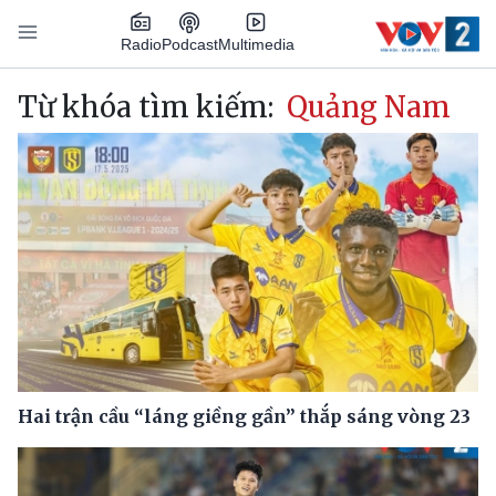
Nhảy đến nội dung
Podcast
Radio
Multimedia
Main navigation
Từ khóa tìm kiếm:
Quảng Nam
Hai trận cầu “láng giềng gần” thắp sáng vòng 23