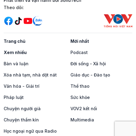
Phát triển và vận hành bởi SolidTech
Mạng xã hội
Theo dõi:
Trang chủ
Mới nhất
Xem nhiều
Podcast
Bàn và luận
Đời sống - Xã hội
Xóa nhà tạm, nhà dột nát
Giáo dục - Đào tạo
Văn hóa - Giải trí
Thể thao
Pháp luật
Sức khỏe
Chuyện người già
VOV2 kết nối
Chuyện thầm kín
Multimedia
Học ngoại ngữ qua Radio