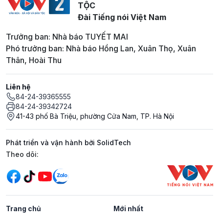
TỘC
Đài Tiếng nói Việt Nam
Trưởng ban: Nhà báo TUYẾT MAI
Phó trưởng ban: Nhà báo Hồng Lan, Xuân Thọ, Xuân
Thân, Hoài Thu
Liên hệ
84-24-39365555
84-24-39342724
41-43 phố Bà Triệu, phường Cửa Nam, TP. Hà Nội
Phát triển và vận hành bởi SolidTech
Mạng xã hội
Theo dõi:
Trang chủ
Mới nhất