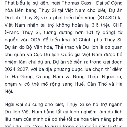
Phát biểu tại sự kiện, ngài Thomas Gass - Đại sứ Cộng
hòa Liên bang Thụy Sĩ tại Việt Nam cho biết, Dự án
Du lịch Thụy Sỹ vì sự phát triển bền vững (ST4SD) tại
Việt Nam nhận tài trợ không hoàn lại 3,6 triệu CHF
(Franc Thụy Sĩ, tương đương hơn 101 tỷ đồng) từ
nguồn vốn ODA để triển khai từ Chính phủ Thụy Sĩ.
Dự án do Bộ Văn hóa, Thể thao và Du lịch là cơ quan
chủ quản và Cục Du lịch Quốc gia Việt Nam được bổ
nhiệm làm chủ dự án. Dự án sẽ diễn ra trong giai đoạn
2024-2027, với ba địa phương được lựa chọn thí điểm
là: Hà Giang, Quảng Nam và Đồng Tháp. Ngoài ra,
phạm vi có thể mở rộng sang Huế, Cần Thơ và Hà
Nội.
Ngài Đại sứ cũng cho biết, Thụy Sĩ sẽ hỗ trợ ngành
Du lịch Việt Nam bằng tất cả kinh nghiệm làm du lịch
lâu năm của mình để có thể tối đa hóa tiềm năng phát
triển du lịch. "Yếu tố quan trọng của dự án này là đảm