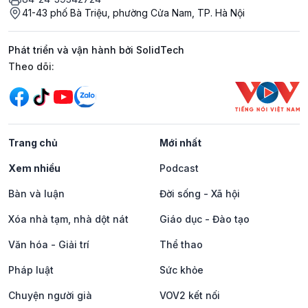
41-43 phố Bà Triệu, phường Cửa Nam, TP. Hà Nội
Phát triển và vận hành bởi SolidTech
Mạng xã hội
Theo dõi:
Trang chủ
Mới nhất
Xem nhiều
Podcast
Bàn và luận
Đời sống - Xã hội
Xóa nhà tạm, nhà dột nát
Giáo dục - Đào tạo
Văn hóa - Giải trí
Thể thao
Pháp luật
Sức khỏe
Chuyện người già
VOV2 kết nối