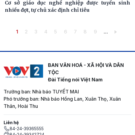
Cơ sở giáo dục nghề nghiệp được tuyển sinh
nhiều đợt, tự chủ xác định chỉ tiêu
Pagination
Trang hiện thời
Trang
Trang
Trang
Trang
Trang
Trang
Trang
Trang
1
2
3
4
5
6
7
8
9
…
BAN VĂN HOÁ - XÃ HỘI VÀ DÂN
TỘC
Đài Tiếng nói Việt Nam
Trưởng ban: Nhà báo TUYẾT MAI
Phó trưởng ban: Nhà báo Hồng Lan, Xuân Thọ, Xuân
Thân, Hoài Thu
Liên hệ
84-24-39365555
84-24-39342724