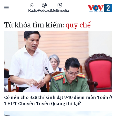
Nhảy đến nội dung
Podcast
Radio
Multimedia
Main navigation
Từ khóa tìm kiếm:
quy chế
Có nên cho 328 thí sinh đạt 9-10 điểm môn Toán ở
THPT Chuyên Tuyên Quang thi lại?