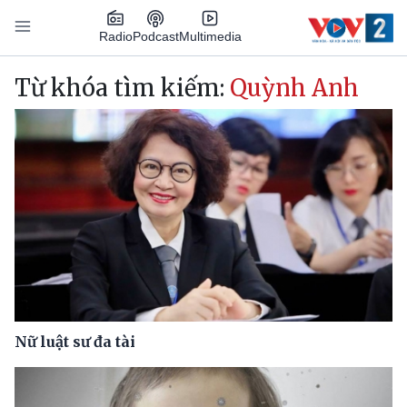
Nhảy đến nội dung
Podcast
Radio
Multimedia
Main navigation
Từ khóa tìm kiếm:
Quỳnh Anh
Nữ luật sư đa tài