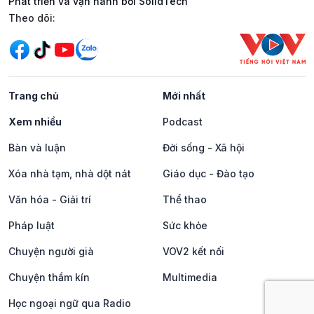
Phát triển và vận hành bởi SolidTech
Mạng xã hội
Theo dõi:
Trang chủ
Mới nhất
Xem nhiều
Podcast
Bàn và luận
Đời sống - Xã hội
Xóa nhà tạm, nhà dột nát
Giáo dục - Đào tạo
Văn hóa - Giải trí
Thể thao
Pháp luật
Sức khỏe
Chuyện người già
VOV2 kết nối
Chuyện thầm kín
Multimedia
Học ngoại ngữ qua Radio