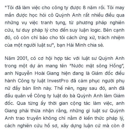
"Tôi đã làm việc cho công ty được 8 năm rồi. Tôi may
mắn được học hỏi cô Quỳnh Anh rất nhiều điều qua
những vụ việc tranh tụng, từ phương pháp nghiên
cứu, tư duy pháp lý cho đến suy luận logic. Bên cạnh
đó, cô còn chỉ bảo cho tôi cách ứng xử, trách nhiệm
của một người luật sư", bạn Hải Minh chia sẻ.
Năm 2001, có cơ hội hợp tác với luật sư Quỳnh Anh
trong một dự án mang tên “Nước mặt sông Hồng”,
anh Nguyễn Hoài Giang hiện đang là Giám đốc điều
hành Công ty luật InvestPro đã cảm phục người phụ
nữ đầy bản lĩnh này. Thế nên, ngay sau đó, anh đã
đầu quân về Công ty luật do bà Quỳnh Anh làm Giám
đốc. Qua từng ấy thời gian cộng tác làm việc, anh
Giang phải thừa nhận rằng, những gì luật sư Quỳnh
Anh trao truyền không chỉ nằm ở kiến thức pháp lý,
cách nghiên cứu hồ sơ, xây dựng luận cứ mà còn ở