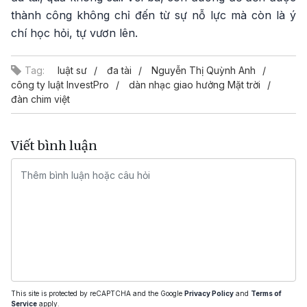
thành công không chỉ đến từ sự nỗ lực mà còn là ý
chí học hỏi, tự vươn lên.
Tag:
luật sư
đa tài
Nguyễn Thị Quỳnh Anh
công ty luật InvestPro
dàn nhạc giao hưởng Mặt trời
đàn chim việt
Viết bình luận
This site is protected by reCAPTCHA and the Google
Privacy Policy
and
Terms of
Service
apply.