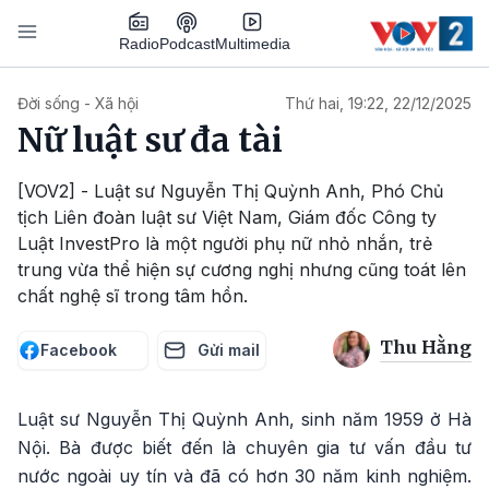
Nhảy đến nội dung
Podcast
Radio
Multimedia
Main navigation
Đời sống - Xã hội
Thứ hai, 19:22, 22/12/2025
Nữ luật sư đa tài
[VOV2] - Luật sư Nguyễn Thị Quỳnh Anh, Phó Chủ
tịch Liên đoàn luật sư Việt Nam, Giám đốc Công ty
Luật InvestPro là một người phụ nữ nhỏ nhắn, trẻ
trung vừa thể hiện sự cương nghị nhưng cũng toát lên
chất nghệ sĩ trong tâm hồn.
Thu Hằng
Facebook
Gửi mail
Luật sư Nguyễn Thị Quỳnh Anh, sinh năm 1959 ở Hà
Nội. Bà được biết đến là chuyên gia tư vấn đầu tư
nước ngoài uy tín và đã có hơn 30 năm kinh nghiệm.