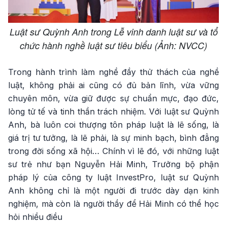
Luật sư Quỳnh Anh trong Lễ vinh danh luật sư và tổ
chức hành nghề luật sư tiêu biểu (Ảnh: NVCC)
Trong hành trình làm nghề đầy thử thách của nghề
luật, không phải ai cũng có đủ bản lĩnh, vừa vững
chuyên môn, vừa giữ được sự chuẩn mực, đạo đức,
lòng tử tế và tinh thần trách nhiệm. Với luật sư Quỳnh
Anh, bà luôn coi thượng tôn pháp luật là lẽ sống, là
giá trị tư tưởng, là lẽ phải, là sự minh bạch, bình đẳng
trong đời sống xã hội… Chính vì lẽ đó, với những luật
sư trẻ như bạn Nguyễn Hải Minh, Trưởng bộ phận
pháp lý của công ty luật InvestPro, luật sư Quỳnh
Anh không chỉ là một người đi trước dày dạn kinh
nghiệm, mà còn là người thầy để Hải Minh có thể học
hỏi nhiều điều