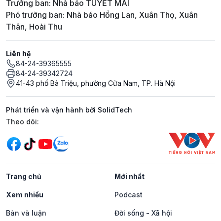
Trưởng ban: Nhà báo TUYẾT MAI
Phó trưởng ban: Nhà báo Hồng Lan, Xuân Thọ, Xuân
Thân, Hoài Thu
Liên hệ
84-24-39365555
84-24-39342724
41-43 phố Bà Triệu, phường Cửa Nam, TP. Hà Nội
Phát triển và vận hành bởi SolidTech
Mạng xã hội
Theo dõi:
Trang chủ
Mới nhất
Xem nhiều
Podcast
Bàn và luận
Đời sống - Xã hội