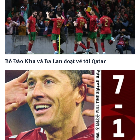
Bồ Đào Nha và Ba Lan đoạt vé tới Qatar