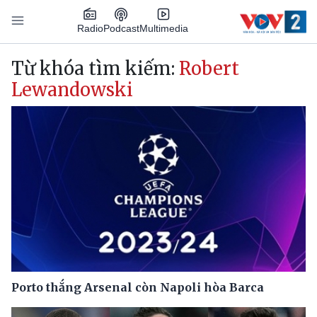
Nhảy đến nội dung
Podcast
Radio
Multimedia
Main navigation
Từ khóa tìm kiếm:
Robert
Lewandowski
Porto thắng Arsenal còn Napoli hòa Barca