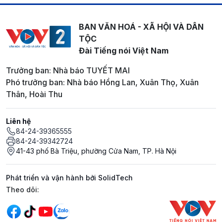
BAN VĂN HOÁ - XÃ HỘI VÀ DÂN
TỘC
Đài Tiếng nói Việt Nam
Trưởng ban: Nhà báo TUYẾT MAI
Phó trưởng ban: Nhà báo Hồng Lan, Xuân Thọ, Xuân
Thân, Hoài Thu
Liên hệ
84-24-39365555
84-24-39342724
41-43 phố Bà Triệu, phường Cửa Nam, TP. Hà Nội
Phát triển và vận hành bởi SolidTech
Mạng xã hội
Theo dõi: