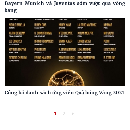
Bayern Munich và Juventus sớm vượt qua vòng
bảng
Công bố danh sách ứng viên Quả bóng Vàng 2021
Pagination
Trang hiện thời
Trang
1
2