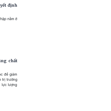
yết định
nhập nằm ở
âng chất
ọc để giảm
 trị trường
 lực lượng