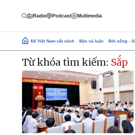
Nhảy đến nội dung
Radio
Podcast
Multimedia
Main navigation
Để Việt Nam cất cánh
Bàn và luận
Đời sống - X
Từ khóa tìm kiếm:
Sắp