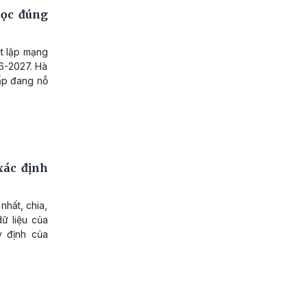
học đúng
ết lập mạng
26-2027. Hà
cấp đang nỗ
xác định
nhất, chia,
dữ liệu của
y định của