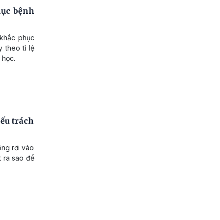
hục bệnh
 khắc phục
 theo tỉ lệ
 học.
iếu trách
ông rơi vào
t ra sao để