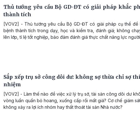
Thủ tướng yêu cầu Bộ GD-ĐT có giải pháp khắc p
thành tích
[VOV2] - Thủ tướng yêu cầu Bộ GD-ĐT có giải pháp cụ thể để
bệnh thành tích trong dạy, học và kiểm tra, đánh giá; không chạy
lên lớp, tỉ lệ tốt nghiệp, bảo đảm đánh giá thực chất năng lực người
Sắp xếp trụ sở công dôi dư: không sợ thừa chỉ sợ th
nhiệm
[VOV2] - Làm thế nào để việc xử lý trụ sở, tài sản công dôi dư kh
vòng luẩn quẩn bỏ hoang, xuống cấp rồi mất giá? Cơ chế giám sá
không xảy ra lợi ích nhóm hay thất thoát tài sản Nhà nước?