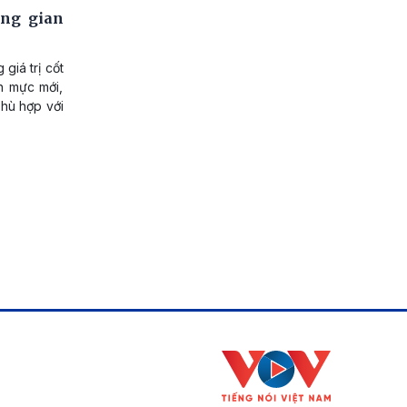
ông gian
giá trị cốt
n mực mới,
phù hợp với