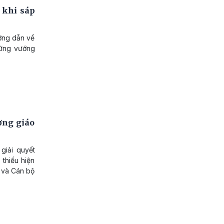
 khi sáp
ớng dẫn về
hững vướng
ợng giáo
giải quyết
thiếu hiện
 và Cán bộ