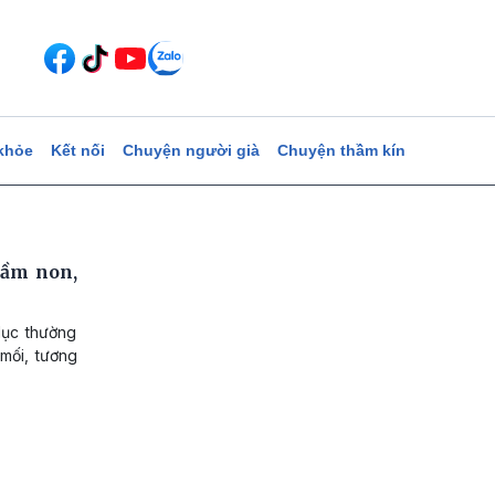
khỏe
Kết nối
Chuyện người già
Chuyện thầm kín
mầm non,
dục thường
mối, tương