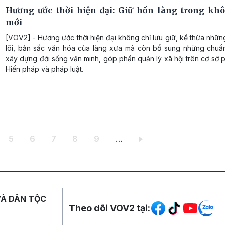
Hương ước thời hiện đại: Giữ hồn làng trong kh
mới
[VOV2] - Hương ước thời hiện đại không chỉ lưu giữ, kế thừa những 
lõi, bản sắc văn hóa của làng xưa mà còn bổ sung những chuẩ
xây dựng đời sống văn minh, góp phần quản lý xã hội trên cơ sở 
Hiến pháp và pháp luật.
ang
Trang
Trang
Trang
Trang
Trang
5
6
7
8
9
…
Mạng xã hội
VÀ DÂN TỘC
Theo dõi VOV2 tại: