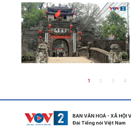
Pagination
Trang hiện thời
Trang
Trang
Tr
1
2
3
4
BAN VĂN HOÁ - XÃ HỘI 
Đài Tiếng nói Việt Nam